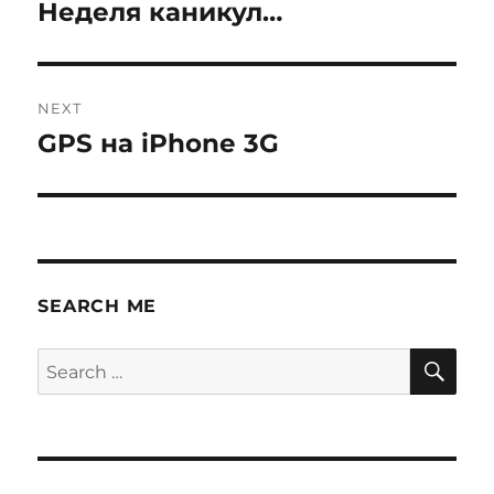
navigation
Неделя каникул…
Previous
post:
NEXT
GPS на iPhone 3G
Next
post:
SEARCH ME
SE
Search
for: