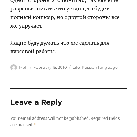
одной стороны это понятно, так как ешё
разрешат писать что угодно, то будет
полный кошмар, но с другой стороны все
же удручает.
Ладно буду думать что же сделать для
курсовой работы.
Author
Posted
Categories
MeIr
February 15, 2010
Life
,
Russian language
on
Leave a Reply
Your email address will not be published.
Required fields
are marked
*