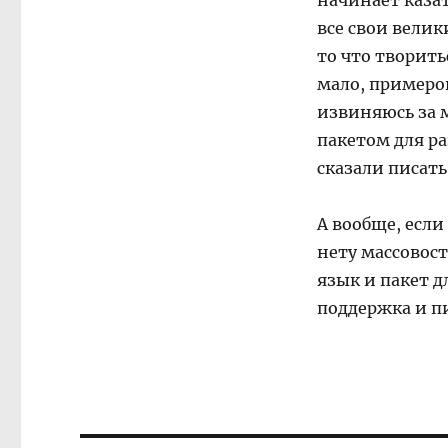
начинает казат
все свои велик
то что творить
мало, примеров
извиняюсь за м
пакетом для ра
сказали писать
А вообще, если
нету массовост
язык и пакет д
поддержка и пи