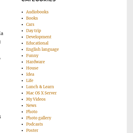
Audiobooks
Books
Cars
Day trip
На
Development
и
Educational
English language
Funny
ю
Hardware
House
Idea
Life
Lunch & Learn
Mac OS X Server
My Videos
News
Photo
м
Photo gallery
Podcasts
Poster