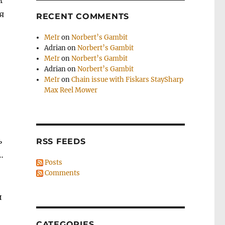
м
я
RECENT COMMENTS
MeIr
on
Norbert’s Gambit
Adrian
on
Norbert’s Gambit
MeIr
on
Norbert’s Gambit
Adrian
on
Norbert’s Gambit
MeIr
on
Chain issue with Fiskars StaySharp
Max Reel Mower
ь
RSS FEEDS
…
Posts
Comments
и
CATEGORIES