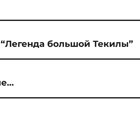
– “Легенда большой Текилы”
ие…