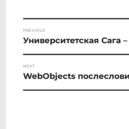
Post
PREVIOUS
navigation
Университетская Сага 
Previous
post:
NEXT
WebObjects послеслов
Next
post: