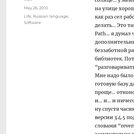
солнце… у меня
Posted
May 26, 2010
на улице хорош
on
Categories
Life
,
Russian language
,
как раз сел ра
Software
делать… Это та
Path… я думал 
дополнительны
беззаботной р
библиотек. Пот
“разговаривать
Мне надо было 
готовую базу д
проще… отконф
и… и… и ничего
ну спустя часи
версии 3.4.5 по
словами “rever