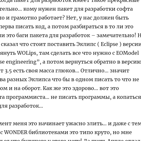
огда пакет для разработок имеет такое прекрасные
тельно… кому нужен пакет для разработки софта
 и грамотно работает? Нет, у нас должен быть
перва писать код, а потом разбираться в то ли это
 ли это баги пакета для разработок – замечательно! 
сказал что стоит поставить Эклипс ( Eclipse ) верси
атянуть WOLips, там сделать все что нужно с EOModel
se engineering”, а потом вернуться обратно в верси
 вот 3.5 есть своя масса глюков… Отлично… значит
а разных Эклипса что бы в одном писать то что не
гом и на оборот. Как же это здорово… вот это
та программиста… не писать программы, а копаться
 для разработок…
ент меня это начинает ужасно злить… и даже с те
 с WONDER библиотеками это типо круто, но мне