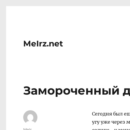
MeIrz.net
Замороченный д
Сегодня был е
угу уже через
Author
MeIr