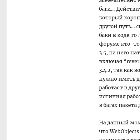
замечательно к
баги… Действи
который хорошо
другой путь… с
баки в коде то
форуме кто-то 
3.5, на него н
включая “rever
3.4.2, так как
нужно иметь дв
работает в дру
истинная рабо
в багах пакета
На данный мом
что WebObjects