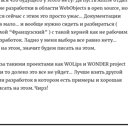
ься что будущего у этого нету! Да пусть Аппле отдал
ие разработки в области WebObjects в open source, но
ся сейчас с этим это просто ужас… Документации
 мало… и вообще нужно сидеть и разбираться (
ой “Французский” ) с такой херней как не рабочим
зработок. Ладно у меня выбора все равно нету…
 на этом, значит будем писать на этом.
 за такими проектами как WOLips и WONDER project
и то долеко это все не уйдет… Лучше взять другой
ля разработок в котором есть примеры и хорошая
сать на этом. Чирз!