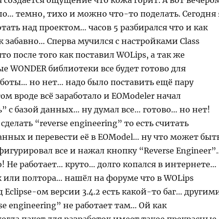
 создается ощущение что кожа горит. А вот вечеро
о… темно, тихо и можно что-то поделать. Сегодня 
ботать над проектом… часов 5 разбирался что и как
к забавно… Сперва мучился с настройками Class
что после того как поставил WOLips, а так же
е WONDER библиотеки все будет готово для
аботы… но нет… надо было поставить ещё пару
ом вроде всё заработало и EOModeler начал
” с базой данных… ну думал все… готово… но нет!
сделать “reverse engineering” то есть считать
анных и перевести её в EOModel… ну что может быт
игурировал все и нажал кнопку “Reverse Engineer”
! Не работает… круто… долго копался в интернете…
к или полтора… нашёл на форуме что в WOLips
д Eclipse-ом версии 3.4.2 есть какой-то баг… другим
se engineering” не работает там… Ой как