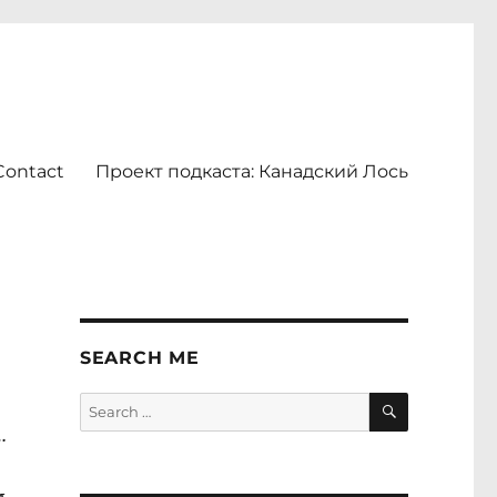
Contact
Проект подкаста: Канадский Лось
SEARCH ME
SEARCH
Search
for:
…