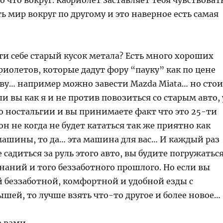
го что вокруг. Кабриолет заставляет тебя чувствоват
 мир вокруг по другому и это наверное есть самая
ти себе старый кусок метала? Есть много хороших
иолетов, которые дадут фору “пауку” как по цене
тву… например можно завести Mazda Miata… но сто
сли вы как я и не против повозиться со старым авто, 
во ностальгии и вы принимаете факт что это 25-ти
он не когда не будет кататься так же приятно как
ашины, то да… эта машина для вас… И каждый раз
е садиться за руль этого авто, вы будите погружатьс
наний и того беззаботного прошлого. Но если вы
й беззаботной, комфортной и удобной езды с
шей, то лучше взять что-то другое и более новое…