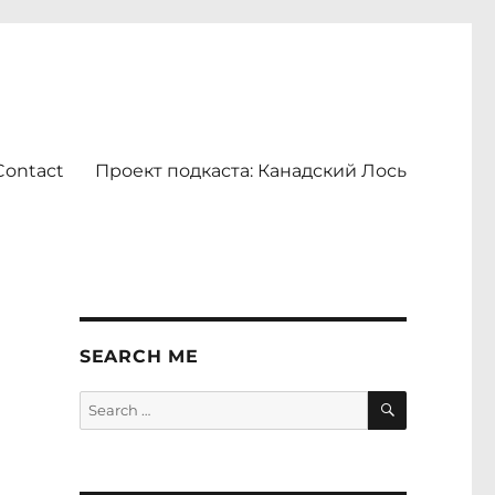
Contact
Проект подкаста: Канадский Лось
SEARCH ME
SEARCH
Search
for: