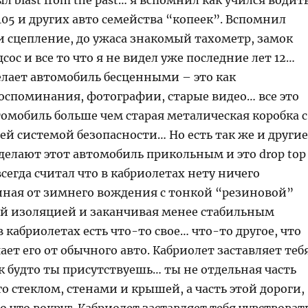
ыл blast from the past… я вспомнил как учился водит
2105 и других авто семейства “копеек”. Вспомнил
и сцепление, до ужаса знакомый тахометр, замок
сос и все то что я не видел уже последние лет 12…
елает автомобиль бесценными – это как
оспоминания, фотографии, старые видео… все это
томобиль больше чем старая металическая коробка с
й системой безопасности… Но есть так же и другие
елают этот автомобиль прикольным и это drop top 
 всегда считал что в кабриолетах нету ничего
иная от зимнего вождения с тонкой “резиновой”
й изоляцией и заканчивая менее стабильным
 кабриолетах есть что-то свое… что-то другое, что
ет его от обычного авто. Кабриолет заставляет теб
к будто ты присутствуешь… ты не отдельная часть
о стеклом, стенами и крышей, а часть этой дороги,