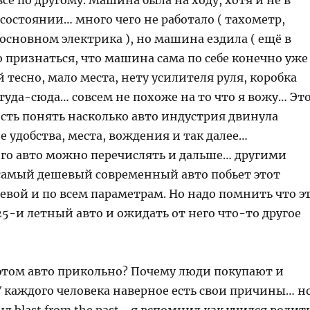
 все по другому. Машина была на ходу, хотя и не в
остоянии… много чего не работало ( тахометр,
в основном электрика ), но машина ездила ( ещё в
о признаться, что машина сама по себе конечно уже
й тесно, мало места, нету усилителя руля, коробка
туда-сюда… совсем не похоже на то что я вожу… Эт
сть понять насколько авто индустрия двинула
е удобства, места, вождения и так далее…
ого авто можно перечислять и дальше… другими
самый дешевый современный авто побьет этот
евой и по всем параметрам. Но надо помнить что э
5-и летный авто и ожидать от него что-то другое
 этом авто прикольно? Почему люди покупают и
У каждого человека наверное есть свои причины… н