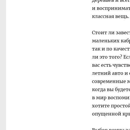
деревьев и все
и воспринимать
классная вещь.
Стоит ли завес
маленьких кабр
так и по качес
ли это того? Е
вас есть чувст
летний авто и 
современные м
когда вы будет
в мир воспоми
хотите просто
опущенной кры