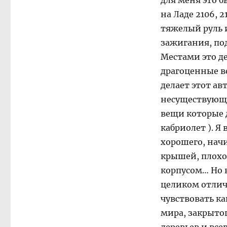
для меня это б
на Ладе 2106, 
тяжелый руль 
зажигания, под
Местами это д
драгоценные в
делает этот ав
несуществующе
вещи которые д
кабриолет ). Я
хорошего, нач
крышей, плохо
корпусом… Но в
целиком отлича
чувствовать ка
мира, закрытог