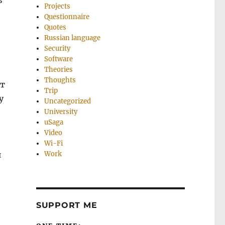
ь
Projects
Questionnaire
Quotes
Russian language
Security
Software
Theories
Thoughts
ит
Trip
у
Uncategorized
University
uSaga
Video
Wi-Fi
я
Work
SUPPORT ME