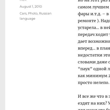
но на этот раз
Posted
August 1, 2010
самом лучшем с
on
Categories
Cars
,
Photo
,
Russian
фары и.т.д. – 
language
ремонте ). Над
устарела… в не
передач ходит 
дает возможно
вперед… в план
недостатки эт
словами даже 
“паук” одной л
как минимум 2
просто нелепо.
И все же что в
ездят на них? 