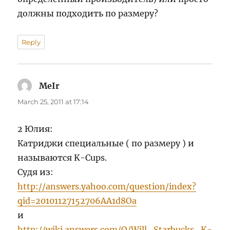
должны подходить по размеру?
Reply
MeIr
says:
March 25, 2011 at 17:14
2 Юлия:
Катриджи специальные ( по размеру ) и
называются K-Cups.
Судя из:
http://answers.yahoo.com/question/index?
qid=20101127152706AA1d8Oa
и
http://wiki.answers.com/Q/Will_Starbucks_K-