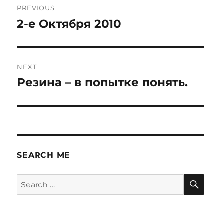
PREVIOUS
navigation
2-е Октября 2010
Previous
post:
NEXT
Резина – в попытке понять.
Next
post:
SEARCH ME
SE
Search
for: