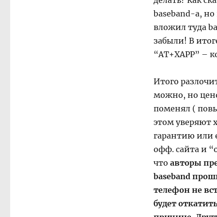
делать? Как с
baseband-а, но
вложил туда ba
забыли! В итог
“AT+XAPP” – ко
Итого разлочит
можно, но цен
поменял ( повы
этом уверяют ха
гарантию или е
офф. сайта и “
что
авторы пр
baseband проши
телефон не вс
будет откатит