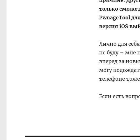
причине. Друг
только сможет
PwnageTool дл
версия iOS вы
Лично для себя
не буду – мне
вперед за новы
могу подождать
телефоне тоже 
Если есть воп