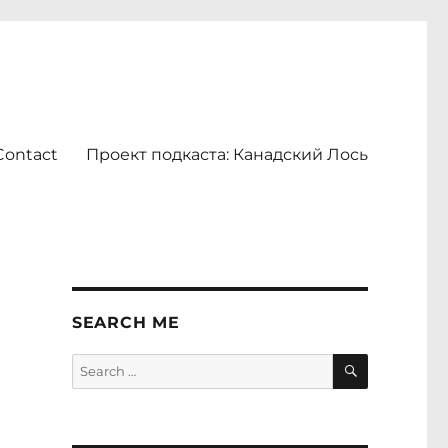
Contact
Проект подкаста: Канадский Лось
SEARCH ME
SEARCH
Search
for: