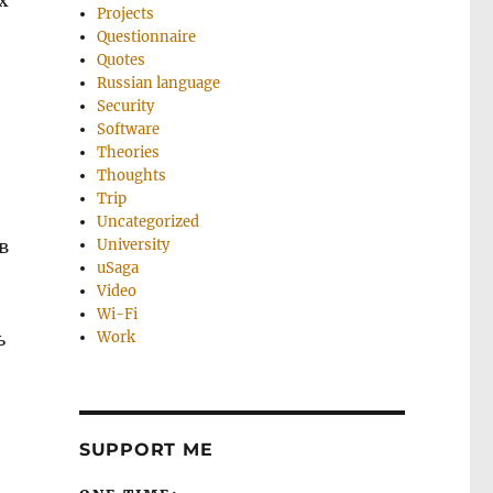
х
Projects
Questionnaire
Quotes
Russian language
Security
Software
Theories
Thoughts
Trip
Uncategorized
в
University
uSaga
Video
Wi-Fi
ь
Work
SUPPORT ME