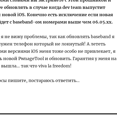
ими словами вы застрянете с этой прошивкой и
е обновлять в случае когда dev team выпустит
я новой iOS. Конечно есть исключение если новая
йдет с baseband-ом номерами выше чем 06.05.хх.
 я не вижу проблемы, так как обновлять baseband я
 нужен телефон который не локнутый! А лететь
ми версиями iOS меня тоже особо не привлекает, я
 новой PwnageTool и обновить. Гарантия у меня на
вышла… так что viva la freedom!
росы пишите, постараюсь ответить…