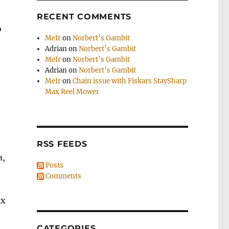
RECENT COMMENTS
о
MeIr
on
Norbert’s Gambit
Adrian
on
Norbert’s Gambit
MeIr
on
Norbert’s Gambit
Adrian
on
Norbert’s Gambit
MeIr
on
Chain issue with Fiskars StaySharp
Max Reel Mower
RSS FEEDS
а,
Posts
Comments
ах
CATEGORIES