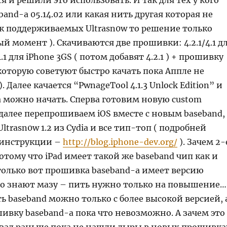
я и решили это использовать. И так для тех у кого
and-а 05.14.02 или какая нить другая которая не
ок поддерживаемых Ultrasn0w то решение только
ый момент ). Скачиваются две прошивки: 4.2.1/4.1 д
.1 для iPhone 3GS ( потом добавят 4.2.1 ) + прошивку
 ( которую советуют быстро качать пока Аппле не
. Далее качается “PwnageTool 4.1.3 Unlock Edition” и
а можно начать. Сперва готовим новую custom
далее перепрошиваем iOS вместе с новым baseband, 
ltrasn0w 1.2 из Cydia и все тип-топ ( подробней
 инструкции –
http://blog.iphone-dev.org/
). Зачем 2-
тому что iPad имеет такой же baseband чип как и
только вот прошивка baseband-а имеет версию
 кто знают мазу – пить нужно только на повышение…
ь baseband можно только с более высокой версией, 
ивку baseband-а пока что невозможно. А зачем это