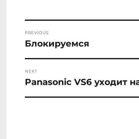
Post
PREVIOUS
navigation
Блокируемся
Previous
post:
NEXT
Panasonic VS6 уходит н
Next
post: