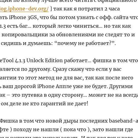
кции по взлому лучше всего читать с официального
log.iphone-dev.org/
] так как я потратил 2 часа
ть iPhone 3GS, что бы потом узнать с офф. сайта чт
.1.3 есть баг… который легко чиниться… но так как
– копировальщики за обновлениями не следят то и
 сидишь и думаешь: “почему не работает?”.
eTool 4.1.3 Unlock Edition работает… фишка в том что
вляется по другому. Сразу скажу что если у вас
антии то этот метод не для вас, так как после него
 ваш дорогой iPhone Аппле уже не будет. Другими
ак – это путевка в одну сторону… может не на всегд
-ом деле не кто гарантий не дает!
? Фишка в том что новой дыры последних baseband-
те ) походу не нашли ( пока что ), зато нашли где