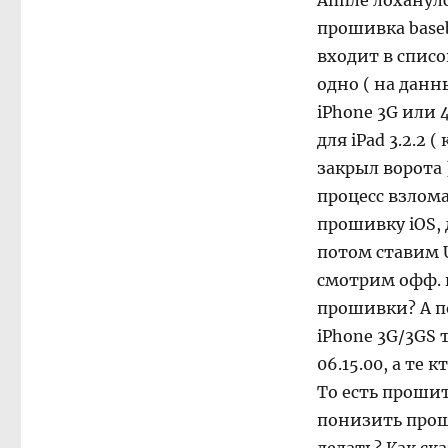
Аппле лоханулс
прошивка baseb
входит в спис
одно ( на данн
iPhone 3G или 4
для iPad 3.2.2
закрыл ворота )
процесс взлом
прошивку iOS, 
потом ставим U
смотрим офф.
прошивки? А по
iPhone 3G/3GS 
06.15.00, а те
То есть прошит
понизить прош