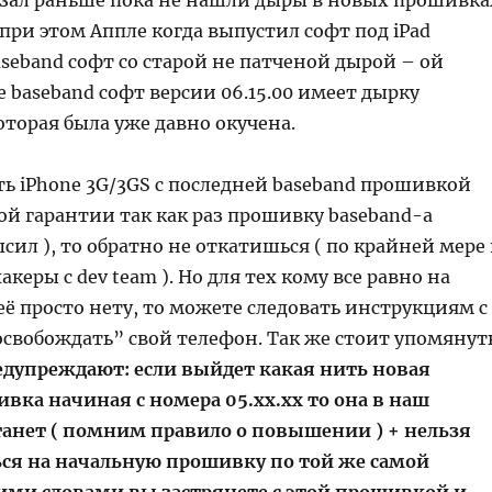
казал раньше пока не нашли дыры в новых прошивка
 при этом Аппле когда выпустил софт под iPad
seband софт со старой не патченой дырой – ой
е baseband софт версии 06.15.00 имеет дырку
торая была уже давно окучена.
ь iPhone 3G/3GS с последней baseband прошивкой
ой гарантии так как раз прошивку baseband-а
сил ), то обратно не откатишься ( по крайней мере 
керы с dev team ). Но для тех кому все равно на
ё просто нету, то можете следовать инструкциям с
освобождать” свой телефон. Так же стоит упомянут
едупреждают: если выйдет какая нить новая
вка начиная с номера 05.xx.xx то она в наш
танет ( помним правило о повышении ) + нельзя
ься на начальную прошивку по той же самой