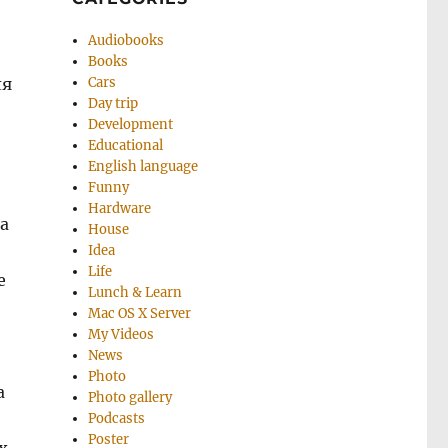
Audiobooks
Books
ля
Cars
Day trip
Development
Educational
English language
Funny
Hardware
а
House
Idea
Life
е
Lunch & Learn
Mac OS X Server
My Videos
News
Photo
а
Photo gallery
Podcasts
Poster