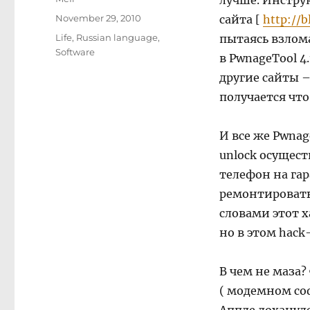
лучше. Инстру
Posted
November 29, 2010
сайта [
http://b
on
Categories
Life
,
Russian language
,
пытаясь взлома
Software
в PwnageTool 4
другие сайты 
получается что
И все же Pwnag
unlock осущест
телефон на гар
ремонтировать
словами этот х
но в этом hack
В чем не маза
( модемном соф