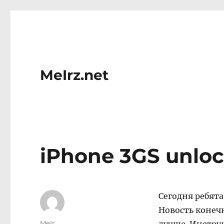
MeIrz.net
iPhone 3GS unlock
Сегодня ребята 
Новость конеч
Author
MeIr