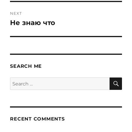
NEXT
Не знаю что
Next
post:
SEARCH ME
SE
Search
for:
RECENT COMMENTS