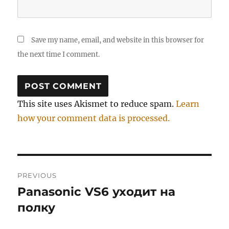
Save my name, email, and website in this browser for
the next time I comment.
This site uses Akismet to reduce spam.
Learn
how your comment data is processed.
Post
PREVIOUS
navigation
Panasonic VS6 уходит на
Previous
post:
полку