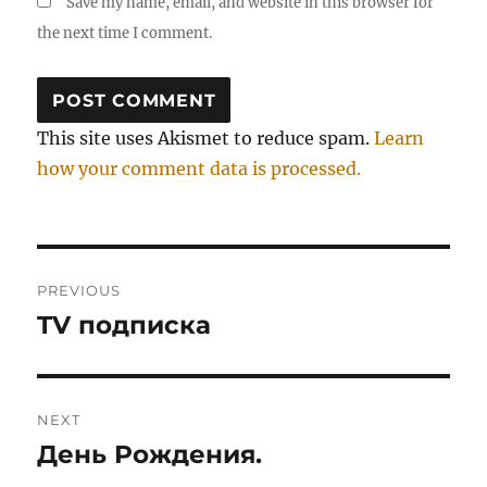
Save my name, email, and website in this browser for
the next time I comment.
This site uses Akismet to reduce spam.
Learn
how your comment data is processed.
Post
PREVIOUS
navigation
TV подписка
Previous
post:
NEXT
День Рождения.
Next
post: