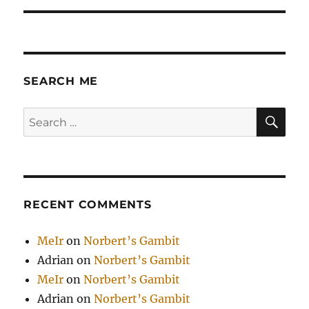
SEARCH ME
SE
Search
for:
RECENT COMMENTS
MeIr
on
Norbert’s Gambit
Adrian
on
Norbert’s Gambit
MeIr
on
Norbert’s Gambit
Adrian
on
Norbert’s Gambit