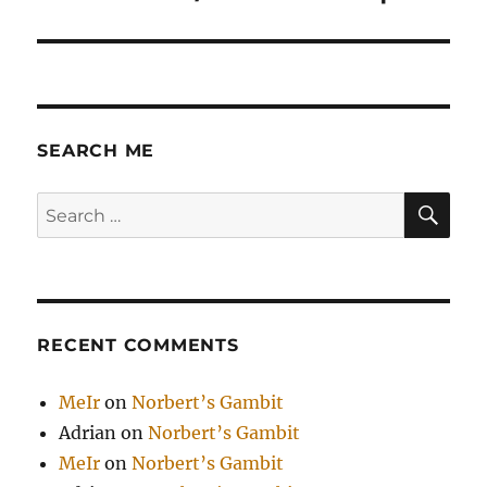
post:
SEARCH ME
SE
Search
for:
RECENT COMMENTS
MeIr
on
Norbert’s Gambit
Adrian
on
Norbert’s Gambit
MeIr
on
Norbert’s Gambit