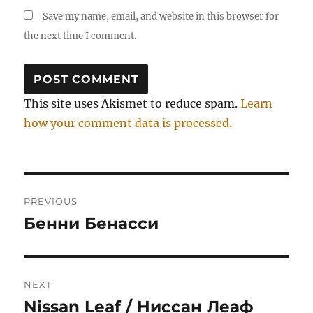
Save my name, email, and website in this browser for
the next time I comment.
This site uses Akismet to reduce spam.
Learn
how your comment data is processed.
Post
PREVIOUS
navigation
Бенни Бенасси
Previous
post:
NEXT
Nissan Leaf / Ниссан Леаф
Next