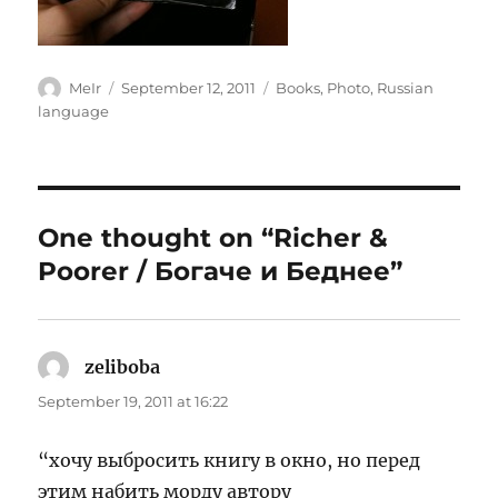
Author
Posted
Categories
MeIr
September 12, 2011
Books
,
Photo
,
Russian
on
language
One thought on “Richer &
Poorer / Богаче и Беднее”
zeliboba
says:
September 19, 2011 at 16:22
“хочу выбросить книгу в окно, но перед
этим набить морду автору