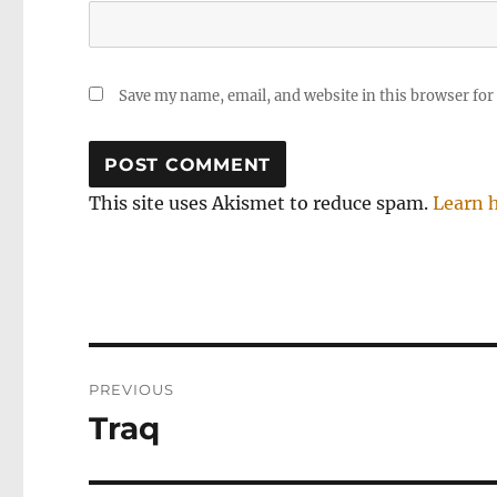
Save my name, email, and website in this browser for
This site uses Akismet to reduce spam.
Learn 
Post
PREVIOUS
navigation
Traq
Previous
post: