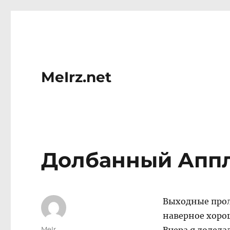
MeIrz.net
Долбанный Апп
Выходные проле
наверное хорош
Author
MeIr