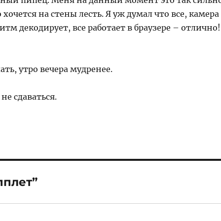
лный пипец. Меня на данный момент это так сильн
 хочется на стены лесть. Я уж думал что все, камера
итм декодирует, все работает в браузере – отлично!
ать, утро вечера мудренее.
 не сдаваться.
пплет”