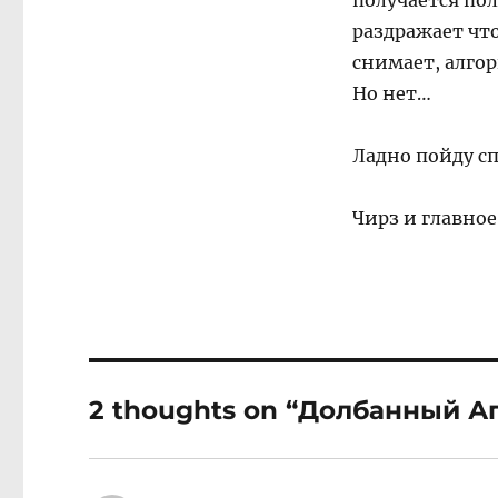
получается по
раздражает что
снимает, алгор
Но нет…
Ладно пойду сп
Чирз и главное
2 thoughts on “Долбанный А