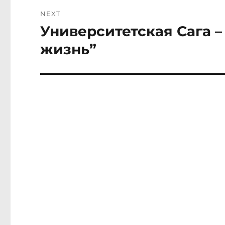
NEXT
Университетская Сага 
Next
post:
жизнь”