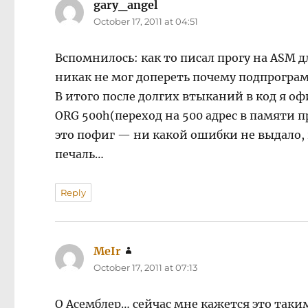
gary_angel
says:
October 17, 2011 at 04:51
Вспомнилось: как то писал прогу на ASM дл
никак не мог допереть почему подпрогра
В итого после долгих втыканий в код я оф
ORG 500h(переход на 500 адрес в памяти 
это пофиг — ни какой ошибки не выдало, 
печаль…
Reply
MeIr
says:
October 17, 2011 at 07:13
О Асемблер… сейчас мне кажется это таки