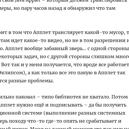
л свой Java Applet – который должен транслировать
меры, но пару часов назад я обнаружил что там
ит в том что Апплет транслирует какой-то мусор, 
 там идет какое-то видео, но не в том разрешении 
о. Апплет вообще забавный зверь… с одной стороны
екоторых задач, но с другой стороны слишком мног
 Вот так и у меня получается, что вроде все работае
Эклипсом), а как только все это пакую в Апплет так
тся разные проблемы.
ильно паковал – типо библиотек не хватало. Потом
Апплет нужно ещё и подписывать – да бы получить
ационной системе (выполнение разных системных
перь походу что-то где-то опять не срабатывает и