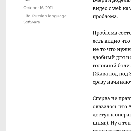
Вчера я додела
Posted
October 16, 2011
видео с web ка
on
Categories
Life
,
Russian language
,
проблема.
Software
Проблема состо
есть видно что
не то что нужн
удобный для н
головной боли.
(Жава код под 
сразу начинаю
Сперва не прав
оказалось что 
доступ к опер
шняг). Ну а те