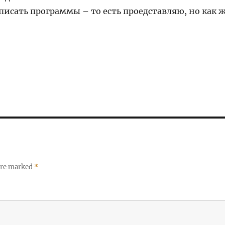
писать программы – то есть проедставляю, но как 
 are marked
*