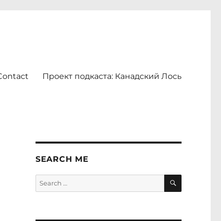
Contact
Проект подкаста: Канадский Лось
SEARCH ME
SEARCH
Search
for: