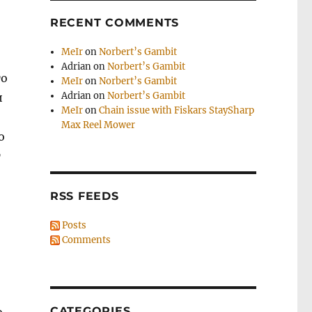
RECENT COMMENTS
MeIr
on
Norbert’s Gambit
Adrian
on
Norbert’s Gambit
то
MeIr
on
Norbert’s Gambit
Adrian
on
Norbert’s Gambit
и
MeIr
on
Chain issue with Fiskars StaySharp
Max Reel Mower
о
т
RSS FEEDS
Posts
Comments
CATEGORIES