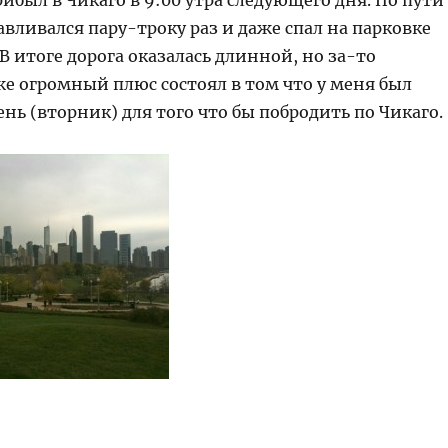
рибыл в Чикаго в 9:00 утра следующего дня. По пути
авливался пару-троку раз и даже спал на парковке
В итоге дорога оказалась длинной, но за-то
же огромный плюс состоял в том что у меня был
нь (вторник) для того что бы побродить по Чикаго.