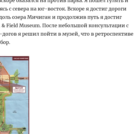
 вскоре оказался на против парка. Я пошел гулять и
ясь с севера на юг-восток. Вскоре я достиг дороги
доль озера Мичиган и продолжив путь я достиг
 & Field Museum. После небольшой консультации с
догов я решил пойти в музей, что в ретроспективе
бор.