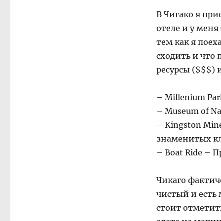
В Чигако я при
отеле и у меня
тем как я поех
сходить и что
ресурсы ($$$) 
– Millenium Par
– Museum of Na
– Kingston Min
знаменитых кл
– Boat Ride – П
Чикаго фактич
чистый и есть
стоит отметить