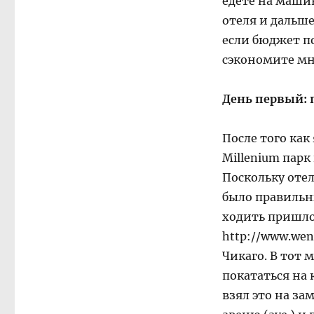
едете на машин
отеля и дальше
если бюджет по
сэкономите мн
День первый: 
После того как
Millenium парк
Поскольку отел
было правильн
ходить пришлос
http://www.wen
Чикаго. В тот 
покататься на 
взял это на за