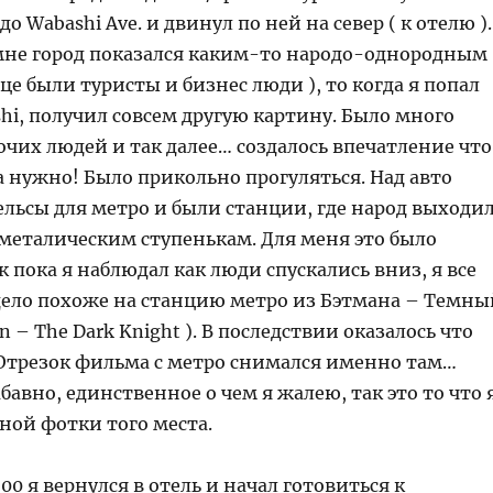
до Wabashi Ave. и двинул по ней на север ( к отелю ).
 мне город показался каким-то народо-однородным 
це были туристы и бизнес люди ), то когда я попал
hi, получил совсем другую картину. Было много
чих людей и так далее… создалось впечатление что
а нужно! Было прикольно прогуляться. Над авто
ельсы для метро и были станции, где народ выходи
 металическим ступенькам. Для меня это было
ак пока я наблюдал как люди спускались вниз, я все
 дело похоже на станцию метро из Бэтмана – Темны
n – The Dark Knight ). В последствии оказалось что
. Отрезок фильма с метро снимался именно там…
абавно, единственное о чем я жалею, так это то что 
дной фотки того места.
00 я вернулся в отель и начал готовиться к