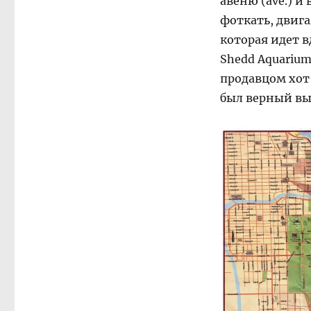
авеню (ave.) и
фоткать, двига
которая идет в
Shedd Aquarium
продавцом хот-
был верный вы