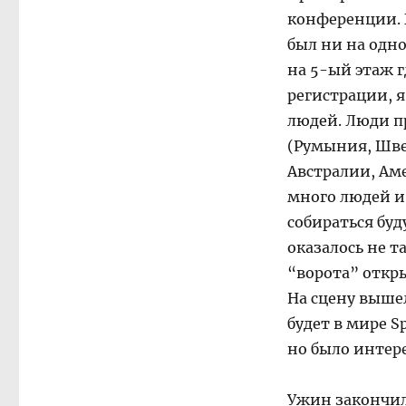
конференции. Б
был ни на одно
на 5-ый этаж г
регистрации, я
людей. Люди п
(Румыния, Шве
Австралии, Аме
много людей и 
собираться буд
оказалось не т
“ворота” откры
На сцену вышел
будет в мире Sp
но было интер
Ужин закончилс