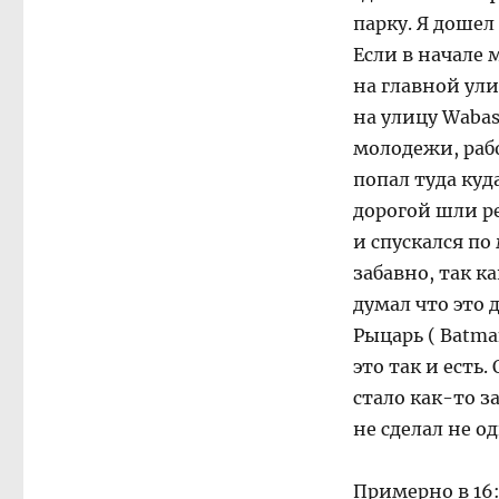
парку. Я дошел 
Если в начале
на главной ули
на улицу Wabas
молодежи, рабо
попал туда куд
дорогой шли р
и спускался по
забавно, так к
думал что это
Рыцарь ( Batma
это так и есть
стало как-то з
не сделал не о
Примерно в 16: