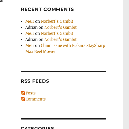
 в
RECENT COMMENTS
MeIr
on
Norbert’s Gambit
Adrian
on
Norbert’s Gambit
MeIr
on
Norbert’s Gambit
Adrian
on
Norbert’s Gambit
MeIr
on
Chain issue with Fiskars StaySharp
Max Reel Mower
RSS FEEDS
Posts
Comments
CATEGORIES