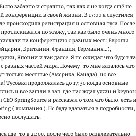
ыло забавно и страшно, так как я не когда ещё не
й конференции в своей жизни. В 17:00 я спустился
де происходила регистрация и основная туса. После
 протискивался по этажу, так как было очень много
риехали на конференцию с разных мест: Европы
йцария, Британия, Франция, Германия…),
рики, Японии и так далее. Я не ожидал что будет та
с разных частей мира. Почему-то мне казалось что
ут только местные (Америка, Канада), но все
ак! Тусовка продолжалась до 17:30 когда основные
лись и все зашли в зал, где нас ждал ужин и keynote
 CEO SpringSource и рассказал о том что было, есть 
ring ( компания ). Не буду вдаваться в подробности,
есно послушать.
я где-то в 21:00, после чего было развлекательно-