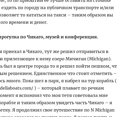
е, то по прибытии её лучше оставить на стоянке
 ездить по городу на публичном транспорте и/или
зволяет то кататься на такси – таким образом вы
ого времени и денег.
прогулка по Чикаго, музей и конференция.
 я приехал в Чикаго, тут же решил отправиться в
 и прилегающее к нему озеро Мичиган (Michigan).
ь был в центре города то я решил пойти пешком, ч
ым решением. Единственное что стоит отметить –
ь много. Пока шел в парк, я набрел на тур корабль (
dellaboats.com/ ) – который плавает по речкам
момент я вспомнил что моя тетя советовала мне
корабле и таким образом увидеть часть Чикаго – я
метку. Я продолжил свое путешествие по N Michigan