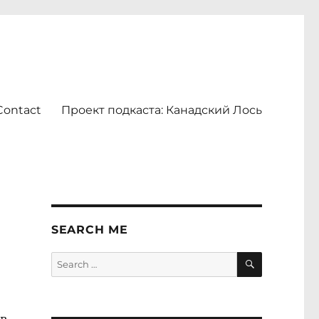
Contact
Проект подкаста: Канадский Лось
SEARCH ME
SEARCH
Search
for: