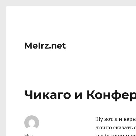
MeIrz.net
Чикаго и Конфе
Ну вот я и вер
точно сказать 
Author
MeIr