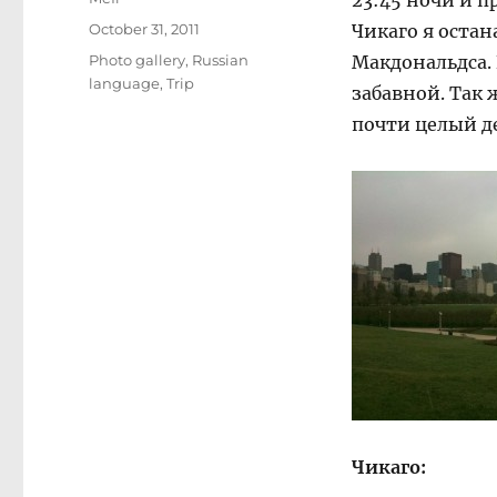
23:45 ночи и п
Posted
October 31, 2011
Чикаго я остан
on
Categories
Photo gallery
,
Russian
Макдональдса. 
language
,
Trip
забавной. Так 
почти целый де
Чикаго: