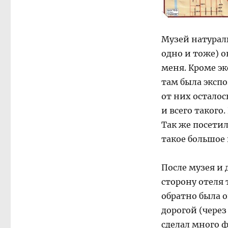
Музей натураль
одно и тоже) о
меня. Кроме э
там была эксп
от них осталос
и всего такого
Так же посетил
такое большое 
После музея и 
сторону отеля 
обратно была о
дорогой (через
сделал много ф