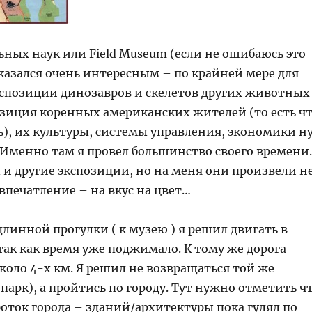
ных наук или Field Museum (если не ошибаюсь это
казался очень интересным – по крайней мере для
кспозиции динозавров и скелетов других животных
озиция коренных американских жителей (то есть ч
ь), их культуры, системы управления, экономики н
. Именно там я провел большинство своего времени.
 и другие экспозиции, но на меня они произвели н
впечатление – на вкус на цвет…
длинной прогулки ( к музею ) я решил двигать в
так как время уже поджимало. К тому же дорога
коло 4-х км. Я решил не возвращаться той же
 парк), а пройтись по городу. Тут нужно отметить ч
оток города – зданий/архитектуры пока гулял по