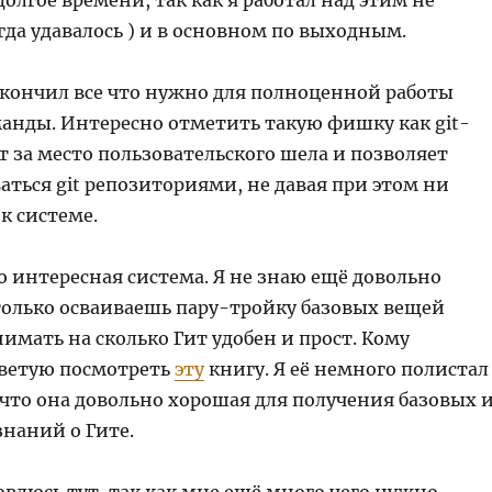
олгое времени, так как я работал над этим не
гда удавалось ) и в основном по выходным.
закончил все что нужно для полноценной работы
анды. Интересно отметить такую фишку как git-
ает за место пользовательского шела и позволяет
аться git репозиториями, не давая при этом ни
 к системе.
то интересная система. Я не знаю ещё довольно
 только осваиваешь пару-тройку базовых вещей
мать на сколько Гит удобен и прост. Кому
оветую посмотреть
эту
книгу. Я её немного полистал
 что она довольно хорошая для получения базовых 
знаний о Гите.