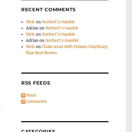
RECENT COMMENTS
MeIr
on
Norbert’s Gambit
Adrian
on
Norbert’s Gambit
MeIr
on
Norbert’s Gambit
Adrian
on
Norbert’s Gambit
MeIr
on
Chain issue with Fiskars StaySharp
Max Reel Mower
RSS FEEDS
Posts
Comments
и
CATEGORIES