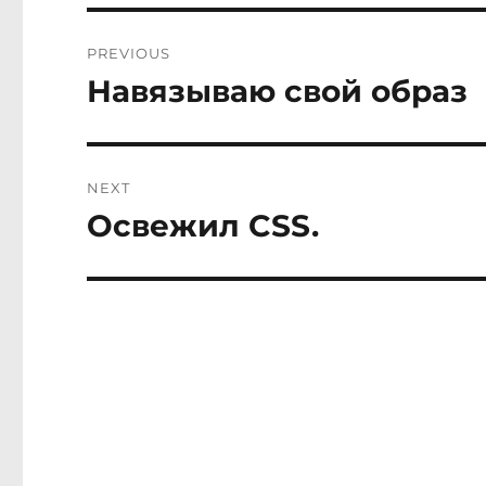
Post
PREVIOUS
navigation
Навязываю свой образ
Previous
post:
NEXT
Освежил CSS.
Next
post: