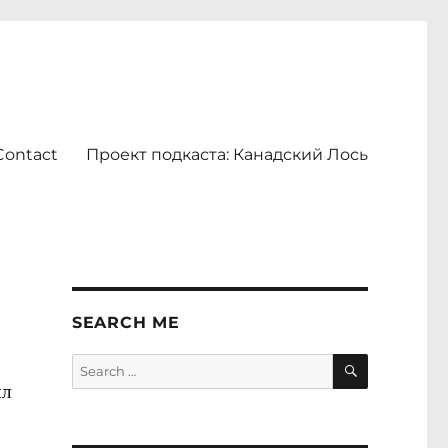
Contact
Проект подкаста: Канадский Лось
SEARCH ME
SEARCH
Search
for:
ил