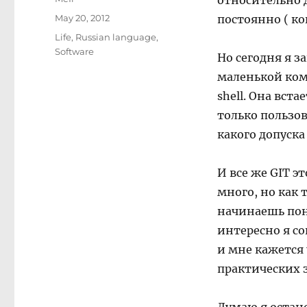
относительно д
Posted
May 20, 2012
постоянно ( ко
on
Categories
Life
,
Russian language
,
Software
Но сегодня я 
маленькой ком
shell. Она вст
только пользов
какого допуска
И все же GIT э
много, но как
начинаешь пони
интересно я с
и мне кажется
практических 