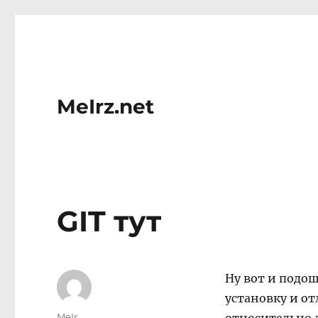
MeIrz.net
GIT тут
Ну вот и подош
установку и от
Author
MeIr