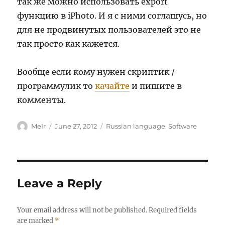
так же можно использовать export
функцию в iPhoto. И я с ними соглашусь, но
для не продвинутых пользователей это не
так просто как кажется.
Вообще если кому нужен скриптик /
программулик то
качайте
и пишите в
комменты.
Author
Posted
Categories
MeIr
June 27, 2012
Russian language
,
Software
on
Leave a Reply
Your email address will not be published.
Required fields
are marked
*