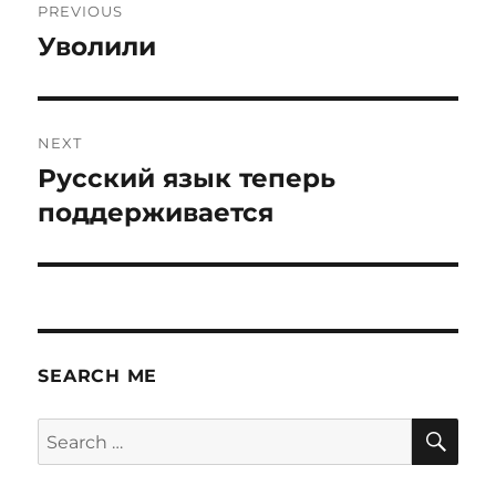
PREVIOUS
navigation
Уволили
Previous
post:
NEXT
Русский язык теперь
Next
post:
поддерживается
SEARCH ME
SE
Search
for: