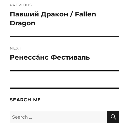
PREVIOUS
navigation
Павший Дракон / Fallen
Previous
post:
Dragon
NEXT
Ренесса́нс Фестиваль
Next
post:
SEARCH ME
SE
Search
for: