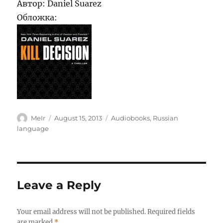
Автор: Daniel Suarez
Обложка:
Author
Posted
Categories
MeIr
August 15, 2013
Audiobooks
,
Russian
on
language
Leave a Reply
Your email address will not be published.
Required fields
are marked
*