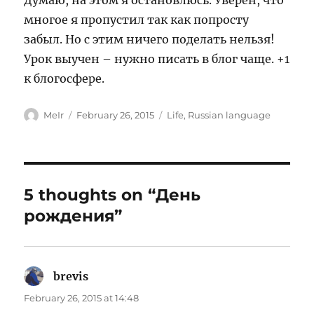
Думаю, на этом я остановлюсь. Уверен, что
многое я пропустил так как попросту
забыл. Но с этим ничего поделать нельзя!
Урок выучен – нужно писать в блог чаще. +1
к блогосфере.
Author
Posted
Categories
MeIr
February 26, 2015
Life
,
Russian language
on
5 thoughts on “День
рождения”
brevis
says:
February 26, 2015 at 14:48