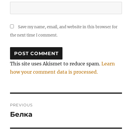
Save my name, email, and website in this browser for
the next time I comment.
This site uses Akismet to reduce spam.
Learn
how your comment data is processed.
Post
PREVIOUS
navigation
Белка
Previous
post: