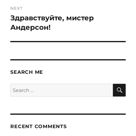
NEXT
Здравствуйте, мистер
Next
post:
Андерсон!
SEARCH ME
SE
Search
for:
RECENT COMMENTS