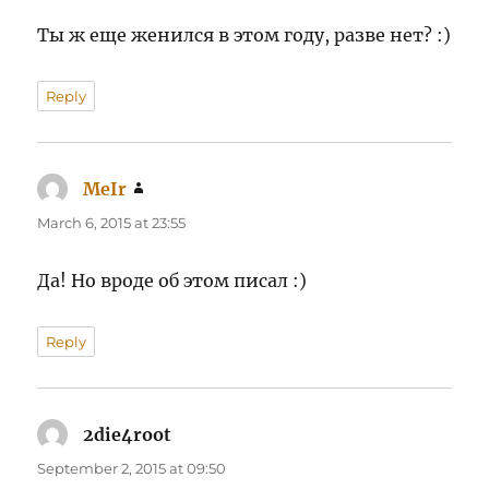
Ты ж еще женился в этом году, разве нет? :)
Reply
MeIr
says:
March 6, 2015 at 23:55
Да! Но вроде об этом писал :)
Reply
2die4root
says:
September 2, 2015 at 09:50