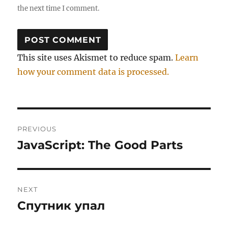
the next time I comment.
This site uses Akismet to reduce spam.
Learn
how your comment data is processed.
Post
PREVIOUS
navigation
JavaScript: The Good Parts
Previous
post:
NEXT
Спутник упал
Next
post: