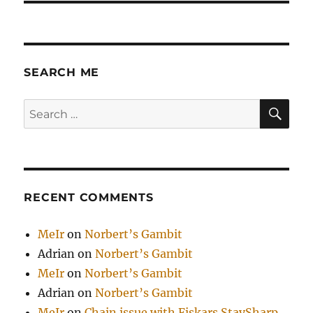
SEARCH ME
SE
Search
for:
RECENT COMMENTS
MeIr
on
Norbert’s Gambit
Adrian
on
Norbert’s Gambit
MeIr
on
Norbert’s Gambit
Adrian
on
Norbert’s Gambit
MeIr
on
Chain issue with Fiskars StaySharp