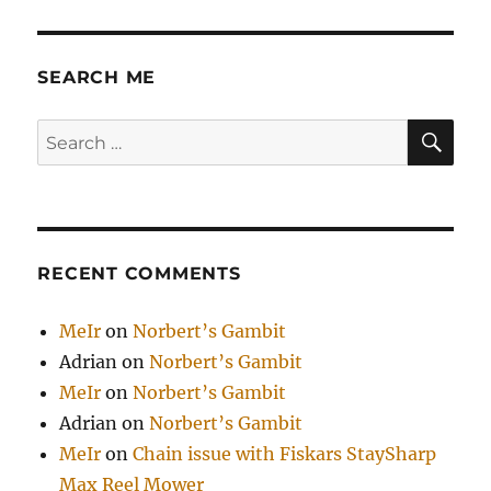
SEARCH ME
SE
Search
for:
RECENT COMMENTS
MeIr
on
Norbert’s Gambit
Adrian
on
Norbert’s Gambit
MeIr
on
Norbert’s Gambit
Adrian
on
Norbert’s Gambit
MeIr
on
Chain issue with Fiskars StaySharp
Max Reel Mower