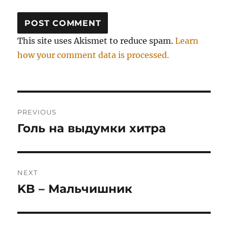
This site uses Akismet to reduce spam.
Learn
how your comment data is processed.
Post
PREVIOUS
navigation
Голь на выдумки хитра
Previous
post:
NEXT
KB – Мальчишник
Next
post: