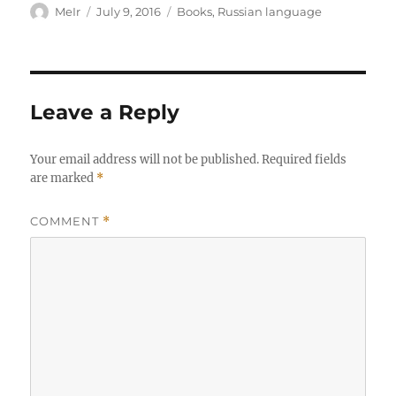
Author
Posted
Categories
MeIr
July 9, 2016
Books
,
Russian language
on
Leave a Reply
Your email address will not be published.
Required fields
are marked
*
COMMENT
*