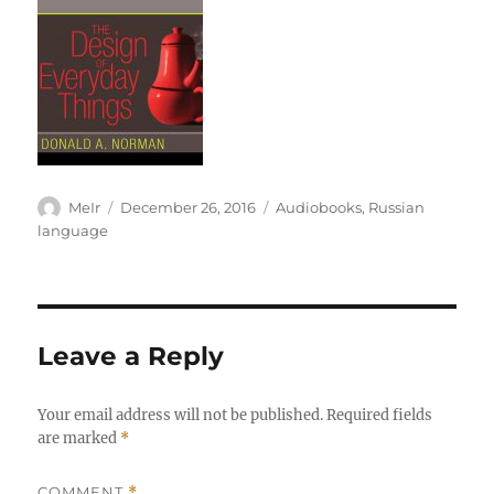
Author
Posted
Categories
MeIr
December 26, 2016
Audiobooks
,
Russian
on
language
Leave a Reply
Your email address will not be published.
Required fields
are marked
*
COMMENT
*