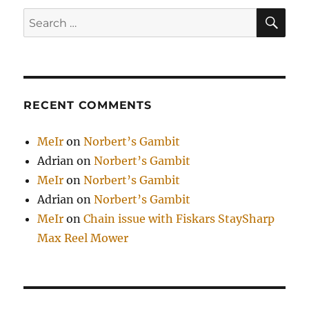
SE
Search
for:
RECENT COMMENTS
MeIr
on
Norbert’s Gambit
Adrian
on
Norbert’s Gambit
MeIr
on
Norbert’s Gambit
Adrian
on
Norbert’s Gambit
MeIr
on
Chain issue with Fiskars StaySharp
Max Reel Mower