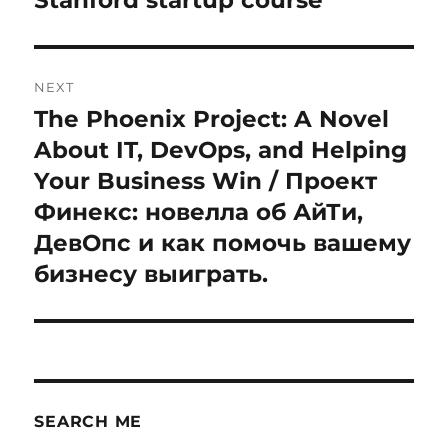
Stanford startup course
post:
NEXT
The Phoenix Project: A Novel
Next
post:
About IT, DevOps, and Helping
Your Business Win / Проект
Финекс: новелла об АйТи,
ДевОпс и как помочь вашему
бизнесу выиграть.
SEARCH ME