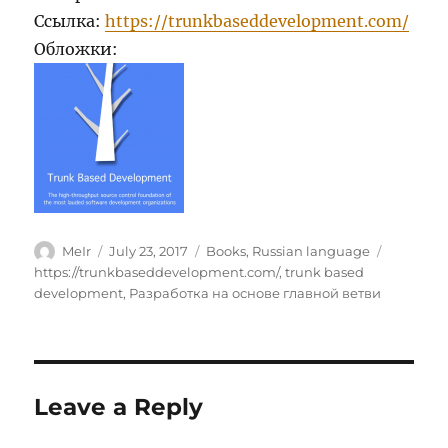
Ссылка:
https://trunkbaseddevelopment.com/
Обложки:
Author
Posted
Categories
Tags
MeIr
July 23, 2017
Books
,
Russian language
on
https://trunkbaseddevelopment.com/
,
trunk based
development
,
Разработка на основе главной ветви
Leave a Reply