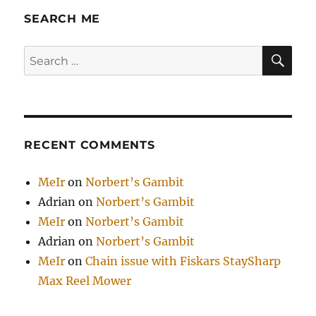
SEARCH ME
SE
Search
for:
RECENT COMMENTS
MeIr
on
Norbert’s Gambit
Adrian
on
Norbert’s Gambit
MeIr
on
Norbert’s Gambit
Adrian
on
Norbert’s Gambit
MeIr
on
Chain issue with Fiskars StaySharp
Max Reel Mower