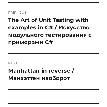
Post
PREVIOUS
navigation
The Art of Unit Testing with
Previous
post:
examples in C# / Искусство
модульного тестирования с
примерами C#
NEXT
Manhattan in reverse /
Next
post:
Манхэттен наоборот