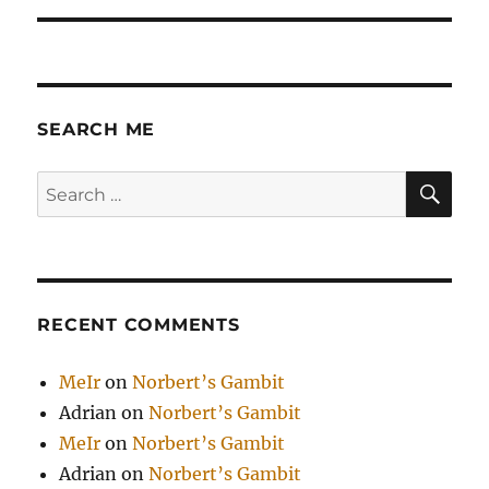
SEARCH ME
SE
Search
for:
RECENT COMMENTS
MeIr
on
Norbert’s Gambit
Adrian
on
Norbert’s Gambit
MeIr
on
Norbert’s Gambit
Adrian
on
Norbert’s Gambit