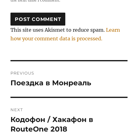
the next time I comment.
This site uses Akismet to reduce spam.
Learn
how your comment data is processed.
Post
PREVIOUS
navigation
Поездка в Монреаль
Previous
post:
NEXT
Кодофон / Хакафон в
Next
post:
RouteOne 2018