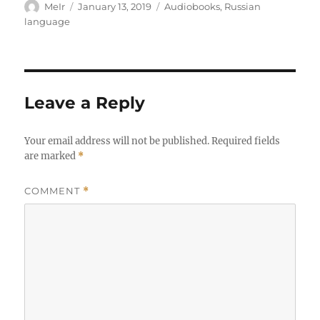
Author
Posted
Categories
MeIr
January 13, 2019
Audiobooks
,
Russian
on
language
Leave a Reply
Your email address will not be published.
Required fields
are marked
*
COMMENT
*