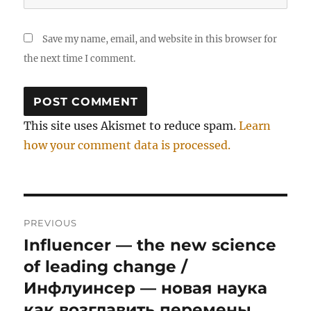
Save my name, email, and website in this browser for
the next time I comment.
This site uses Akismet to reduce spam.
Learn
how your comment data is processed.
Post
PREVIOUS
navigation
Influencer — the new science
Previous
post:
of leading change /
Инфлуинсер — новая наука
как возглавить перемены