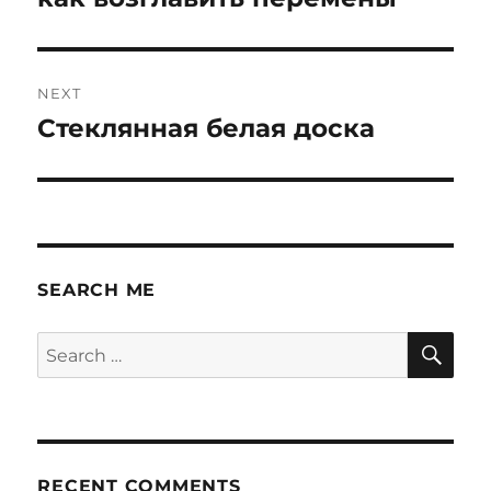
NEXT
Стеклянная белая доска
Next
post:
SEARCH ME
SE
Search
for:
RECENT COMMENTS