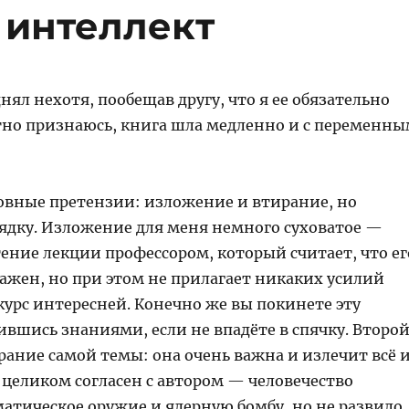
интеллект
днял нехотя, пообещав другу, что я ее обязательно
тно признаюсь, книга шла медленно и с переменн
новные претензии: изложение и втирание, но
рядку. Изложение для меня немного суховатое —
ение лекции профессором, который считает, что ег
важен, но при этом не прилагает никаких усилий
курс интересней. Конечно же вы покинете эту
вшись знаниями, если не впадёте в спячку. Второ
ание самой темы: она очень важна и излечит всё 
 Я целиком согласен с автором — человечество
матическое оружие и ядерную бомбу, но не развило