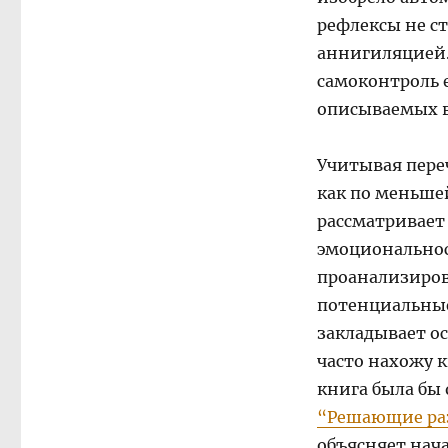
рефлексы не ст
аннигиляцией.
самоконтроль 
описываемых в
Учитывая переч
как по меньше
рассматривает
эмоциональнос
проанализиров
потенциальные 
закладывает о
часто нахожу к
книга была бы
“Решающие ра
объясняет нач