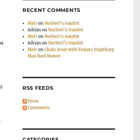
RECENT COMMENTS
MeIr
on
Norbert’s Gambit
Adrian
on
Norbert’s Gambit
MeIr
on
Norbert’s Gambit
ым
Adrian
on
Norbert’s Gambit
MeIr
on
Chain issue with Fiskars StaySharp
Max Reel Mower
о
RSS FEEDS
Posts
Comments
й
и
CATEGORIES