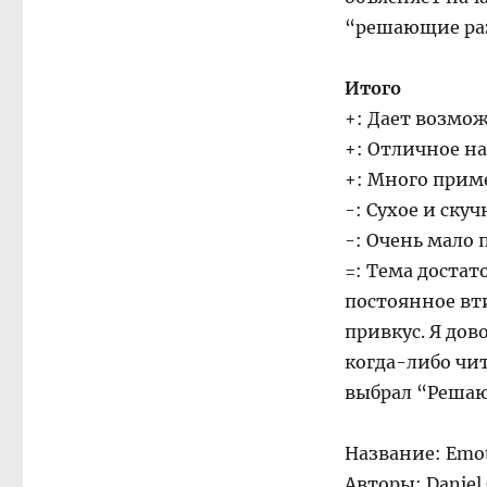
“решающие раз
Итого
+: Дает возмо
+: Отличное н
+: Много прим
-: Сухое и ску
-: Очень мало
=: Тема достат
постоянное вт
привкус. Я до
когда-либо чит
выбрал “Решаю
Название: Emoti
Авторы: Daniel