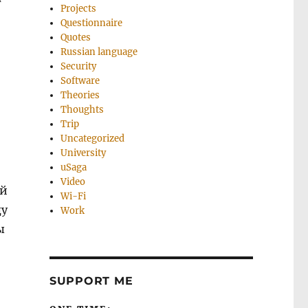
Projects
Questionnaire
Quotes
Russian language
Security
Software
Theories
Thoughts
Trip
Uncategorized
University
uSaga
Video
ый
Wi-Fi
ду
Work
ы
SUPPORT ME