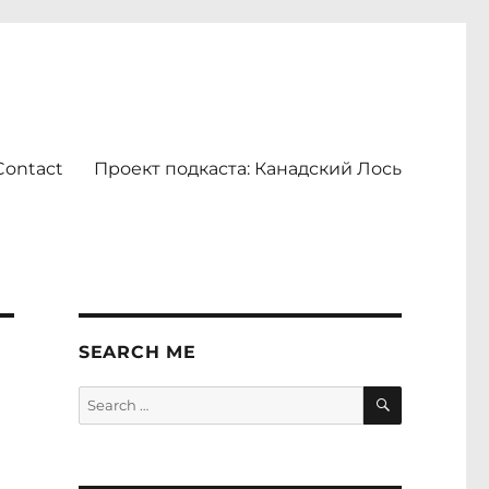
Contact
Проект подкаста: Канадский Лось
SEARCH ME
SEARCH
Search
for: