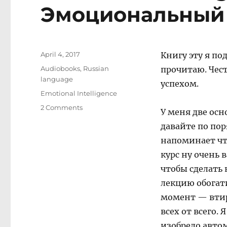
Эмоциональный 
Posted
April 4, 2017
Книгу эту я по
on
Categories
Audiobooks
,
Russian
прочитаю. Чес
language
успехом.
Tags
Emotional Intelligence
on
2 Comments
У меня две ос
Emotional
давайте по по
Intelligence
/
напоминает чт
Эмоциональный
курс ну очень 
интеллект
чтобы сделать 
лекцию обогати
момент — втир
всех от всего.
изобрело авто