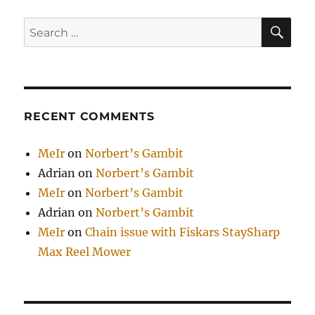
SE
Search
for:
RECENT COMMENTS
MeIr
on
Norbert’s Gambit
Adrian
on
Norbert’s Gambit
MeIr
on
Norbert’s Gambit
Adrian
on
Norbert’s Gambit
MeIr
on
Chain issue with Fiskars StaySharp
Max Reel Mower