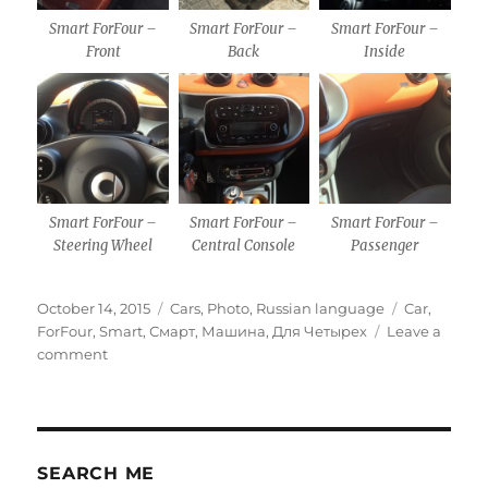
Smart ForFour –
Smart ForFour –
Smart ForFour –
Front
Back
Inside
Smart ForFour –
Smart ForFour –
Smart ForFour –
Steering Wheel
Central Console
Passenger
Posted
Categories
Tags
October 14, 2015
Cars
,
Photo
,
Russian language
Car
,
on
ForFour
,
Smart
,
Смарт
,
Машина
,
Для Четырех
Leave a
on
comment
Smart
ForFour
2nd
Gen.
SEARCH ME