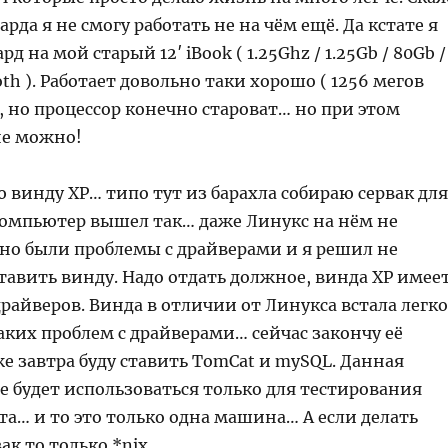
арда я не смогу работать не на чём ещё. Да кстате я
д на мой старый 12′ iBook ( 1.25Ghz / 1.25Gb / 80Gb /
oth ). Работает довольно таки хорошо ( 1256 мегов
, но процессор конечно староват… но при этом
не можно!
 винду XP… типо тут из барахла собираю сервак для
омпьютер вышел так… даже Линукс на нём не
 но были проблемы с драйверами и я решил не
тавить винду. Надо отдать должное, винда XP имее
райверов. Винда в отличии от Линукса встала легко
аких проблем с драйверами… сейчас закончу её
е завтра буду ставить TomCat и mySQL. Данная
 будет использоваться только для тестирования
а… и то это только одна машина… А если делать
ак то только *nix.