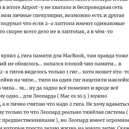
и в итоге Airport-у не хватало и беспроводная сеть
о мои личные спекуляции, возможно есть и другая
 подумал что если 2-а лаптопа имеют одинаковые
о скорее всего дело не в лаптопах, а в чём-то
 купил 4 гига памяти для MacBook, там правда тоже
ий не обошлось… попался плохой чип памяти… в
 2-х гигов виделось только 1 гиг… хотя может кто-т
лейки на чипе… типо на один гиг нацепили наклейк
о чипа… эх… ну да ладно всё поменял и вроде всё
чу одно… для Леопарда ( Mac os 10.5 ) нужно
 а я лично считаю что надо 2 гига. Не хочу вдаватьс
чу только то что Леопард реально тяжёлая система (
с предшественниками ), но Леопард имеет огромно
ч которые просто делаю жизнь на много легче. Ска