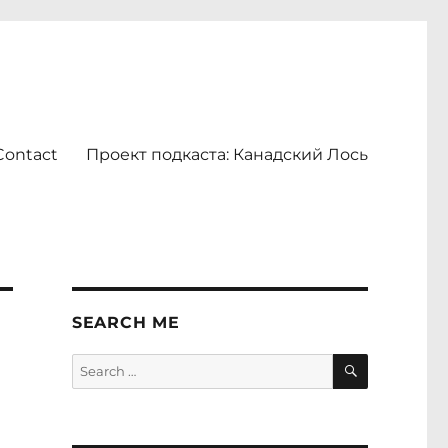
Contact
Проект подкаста: Канадский Лось
SEARCH ME
SEARCH
Search
for: