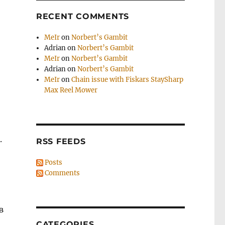
RECENT COMMENTS
MeIr
on
Norbert’s Gambit
Adrian
on
Norbert’s Gambit
MeIr
on
Norbert’s Gambit
Adrian
on
Norbert’s Gambit
MeIr
on
Chain issue with Fiskars StaySharp
Max Reel Mower
.
RSS FEEDS
о
Posts
Comments
в
CATEGORIES