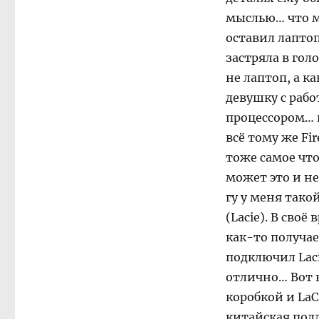
мыслью… что мо
оставил лаптоп
застряла в гол
не лаптоп, а к
девушку с рабо
процессором… н
всё тому же Fi
тоже самое что
может это и не
гу у меня тако
(Lacie). В своё
как-то получае
подключил Laci
отлично… Вот в
коробкой и LaC
китайская под