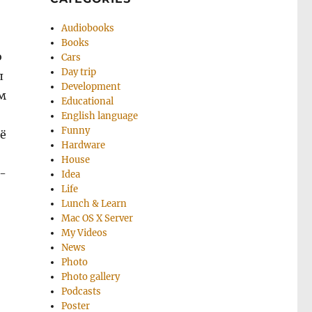
Audiobooks
Books
о
Cars
Day trip
л
Development
м
Educational
English language
Funny
ё
Hardware
House
Б-
Idea
Life
Lunch & Learn
Mac OS X Server
My Videos
News
Photo
Photo gallery
Podcasts
Poster