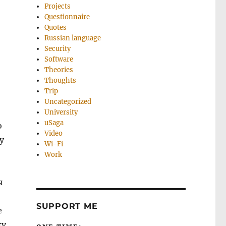
Projects
Questionnaire
Quotes
Russian language
Security
Software
Theories
Thoughts
Trip
Uncategorized
University
uSaga
о
Video
у
Wi-Fi
Work
я
SUPPORT ME
е
жу