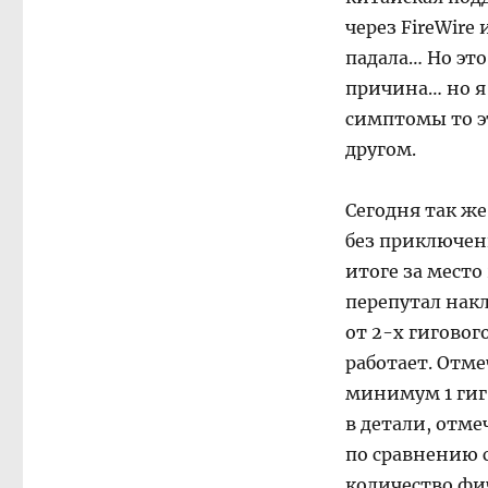
через FireWire 
падала… Но эт
причина… но я
симптомы то эт
другом.
Сегодня так же
без приключен
итоге за место
перепутал нак
от 2-х гиговог
работает. Отме
минимум 1 гиг,
в детали, отме
по сравнению 
количество фи