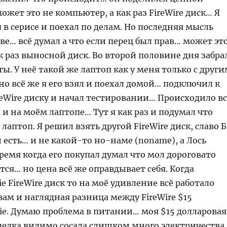
жет это не компьютер, а как раз FireWire диск… Я
 в серисе и поехал по делам. Но последняя мысль
ове… всё думал а что если перец был прав… может эт
ак раз выносной диск. Во второй половине дня забра
ты. У неё такой же лаптоп как у меня только с други
о всё же я его взял и поехал домой… подключил к
reWire диску и начал тестировании… Происходило вс
 и на моём лаптопе… Тут я как раз и подумал что
 лаптоп. Я решил взять другой FireWire диск, славо 
й есть… и не какой-то но-наме (noname), а Лось
 время когда его покупал думал что мол дороговато
тся… но цена всё же оправдывает себя. Когда
e FireWire диск то на моё удивление всё работало
ам и наглядная разница между FireWire $15
ie. Думаю проблема в питании… моя $15 долларовая
делка видимо сосала слишком много электричества