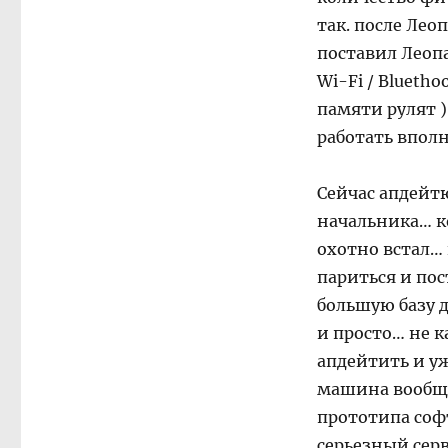
так. после Леоп
поставил Леопар
Wi-Fi / Bluetho
памяти рулят )
работать впол
Сейчас апдейтю
начальника… к
охотно встал…
париться и пос
большую базу д
и просто… не к
апдейтить и уж
машина вообще
прототипа софт
серьезный серв