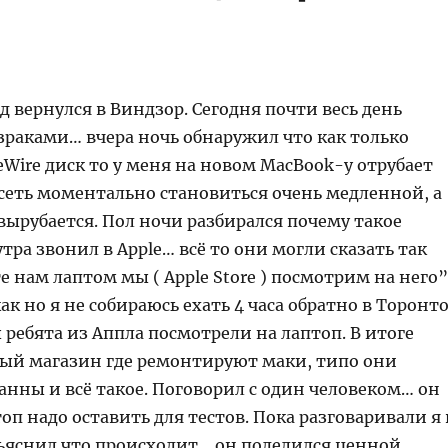
д вернулся в Виндзор. Сегодня почти весь день
зраками… вчера ночь обнаружил что как только
Wire диск то у меня на новом MacBook-у отрубает
а сеть моментально становиться очень медленной, а
ырубается. Пол ночи разбирался почему такое
утра звонил в Apple… всё то они могли сказать так
е нам лаптом мы ( Apple Store ) посмотрим на него”
ак но я не собираюсь ехать 4 часа обратно в Торонт
ы ребята из Аппла посмотрели на лаптоп. В итоге
ный магазин где ремонтируют маки, типо они
нны и всё такое. Поговорил с один человеком… он
топ надо оставить для тестов. Пока разговаривали я 
бьяснил что происходит… он поделился ценной