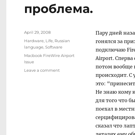
проблема.
Posted
April 29, 2008
Пару дней наза
on
Categories
Hardware
,
Life
,
Russian
гонялся за при
language
,
Software
подключаю Fire
Tags
Macbook FireWire Airport
Airport. Сперв
Issue
потом вообще в
on
Leave a comment
происходит. С 
Новый
MacBook
это: “принесит
и
Не знаю кому к
FireWire,
для того что б
Airport
проблема.
поехал в мест
серцифицирова
сказал что лап
деталях ему о