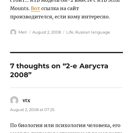
стоит… KYB модель GR-2 вместе с KYB Strut
Mounts.
Вот
ссылка на сайт
производителся, если кому интересно.
Author
Posted
Categories
MeIr
August 2, 2008
Life
,
Russian language
on
7 thoughts on “2-е Августа
2008”
vtx
says:
August 2, 2008 at 07:25
По биологии или психологии человека, его