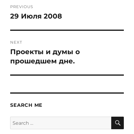
Post
PREVIOUS
navigation
29 Июля 2008
Previous
post:
NEXT
Проекты и думы о
Next
post:
прошедшем дне.
SEARCH ME
SE
Search
for: