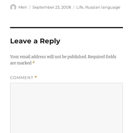
Author
Posted
Categories
MeIr
September 23, 2008
Life
,
Russian language
on
Leave a Reply
Your email address will not be published.
Required fields
are marked
*
COMMENT
*