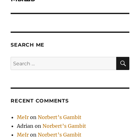
SEARCH ME
SE
Search
for:
RECENT COMMENTS
MeIr
on
Norbert’s Gambit
Adrian
on
Norbert’s Gambit
MeIr
on
Norbert’s Gambit