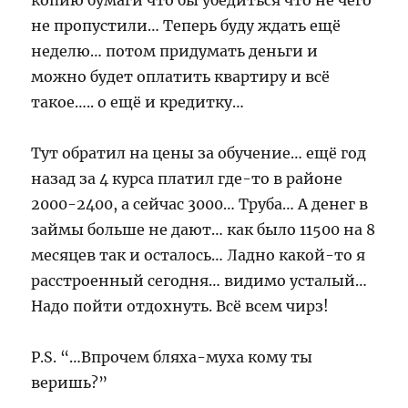
копию бумаги что бы убедиться что не чего
не пропустили… Теперь буду ждать ещё
неделю… потом придумать деньги и
можно будет оплатить квартиру и всё
такое….. о ещё и кредитку…
Тут обратил на цены за обучение… ещё год
назад за 4 курса платил где-то в районе
2000-2400, а сейчас 3000… Труба… А денег в
займы больше не дают… как было 11500 на 8
месяцев так и осталось… Ладно какой-то я
расстроенный сегодня… видимо усталый…
Надо пойти отдохнуть. Всё всем чирз!
P.S. “…Впрочем бляха-муха кому ты
веришь?”