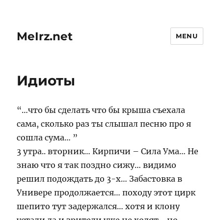
MeIrz.net
MENU
Идиоты
“…что бы сделать что бы крыша съехала
сама, сколько раз ты слышал песню про я
сошла сума… ”
3 утра.. вторник… Кирпичи – Сила Ума… Не
знаю что я так поздно сижу… видимо
решил подождать до 3-х… Забастовка в
Универе продолжается… походу этот цирк
шепито тут задержался… хотя и клону