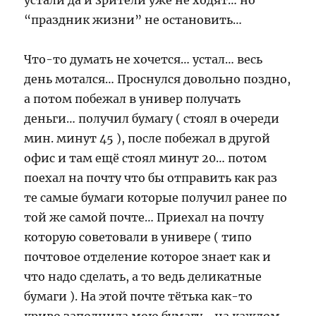
устали да и зрители уже не ходят… но
“праздник жизни” не остановить…
Что-то думать не хочется… устал… весь
день мотался… Проснулся довольно поздно,
а потом побежал в универ получать
деньги… получил бумагу ( стоял в очереди
мин. минут 45 ), после побежал в другой
офис и там ещё стоял минут 20… потом
поехал на почту что бы отправить как раз
те самые бумаги которые получил ранее по
той же самой почте… Приехал на почту
которую советовали в универе ( типо
почтовое отделение которое знает как и
что надо сделать, а то ведь деликатные
бумаги ). На этой почте тётька как-то