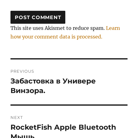
This site uses Akismet to reduce spam.
Learn
how your comment data is processed.
Post
PREVIOUS
navigation
Забастовка в Универе
Previous
post:
Винзора.
NEXT
RocketFish Apple Bluetooth
Next
post:
Мышь