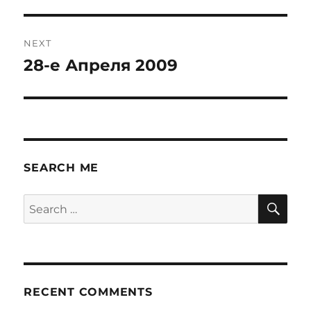
post:
NEXT
28-е Апреля 2009
Next
post:
SEARCH ME
SE
Search
for:
RECENT COMMENTS