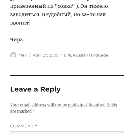
привезенный из “совка” ). Он тяжело
заводиться, неудобный, но за-то как
звонит!
Чирз.
Author
Posted
Categories
MeIr
April 27, 2009
Life
,
Russian language
on
Leave a Reply
Your email address will not be published.
Required fields
are marked
*
COMMENT
*