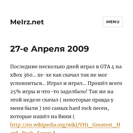
MeIrz.net
MENU
27-е Апреля 2009
Последние несколько дней играл в GTA 4 на
xBox 360… хе-хе как скачал так не мог
успокоиться… Играл и играл… Прошёл всего
25% игры и что-то задолбало! Так же на
этой неделе скачал ( некоторые правда у
меня были ) 100 самых hard rock песен,
которые нашёл на Вики (
http://en.wikipedia.org/wiki/VH1_Greatest_H