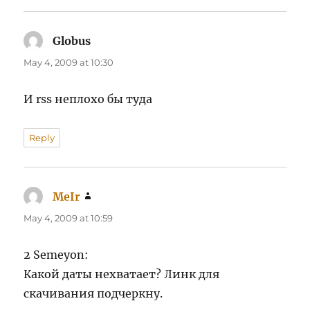
Globus
says:
May 4, 2009 at 10:30
И rss неплохо бы туда
Reply
MeIr
says:
May 4, 2009 at 10:59
2 Semeyon:
Какой даты нехватает? Линк для
скачивания подчеркну.