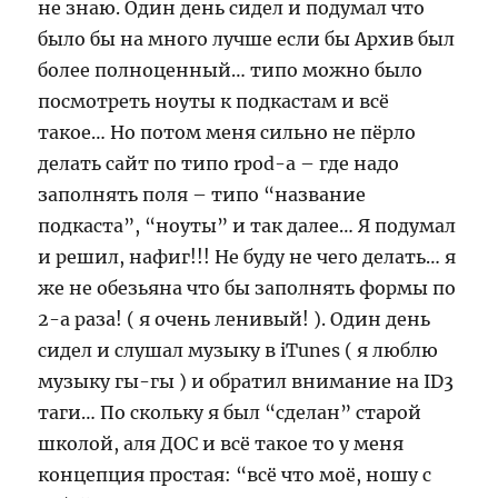
не знаю. Один день сидел и подумал что
было бы на много лучше если бы Архив был
более полноценный… типо можно было
посмотреть ноуты к подкастам и всё
такое… Но потом меня сильно не пёрло
делать сайт по типо rpod-a – где надо
заполнять поля – типо “название
подкаста”, “ноуты” и так далее… Я подумал
и решил, нафиг!!! Не буду не чего делать… я
же не обезьяна что бы заполнять формы по
2-а раза! ( я очень ленивый! ). Один день
сидел и слушал музыку в iTunes ( я люблю
музыку гы-гы ) и обратил внимание на ID3
таги… По скольку я был “сделан” старой
школой, аля ДОС и всё такое то у меня
концепция простая: “всё что моё, ношу с