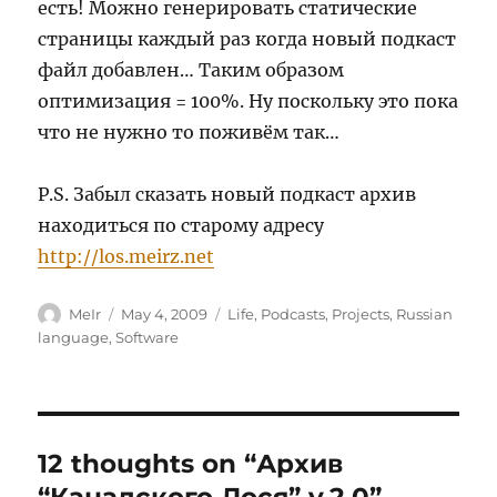
есть! Можно генерировать статические
страницы каждый раз когда новый подкаст
файл добавлен… Таким образом
оптимизация = 100%. Ну поскольку это пока
что не нужно то поживём так…
P.S. Забыл сказать новый подкаст архив
находиться по старому адресу
http://los.meirz.net
Author
Posted
Categories
MeIr
May 4, 2009
Life
,
Podcasts
,
Projects
,
Russian
on
language
,
Software
12 thoughts on “Архив