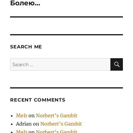
Болею…
Next
post:
SEARCH ME
SE
Search
for:
RECENT COMMENTS
MeIr
on
Norbert’s Gambit
Adrian
on
Norbert’s Gambit
MeIr
on
Norbert’s Gambit