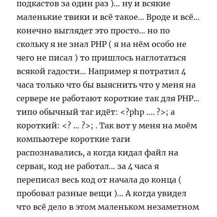
подкастов за один раз )… ну и всякие
маленькие твики и всё такое… Вроде и всё…
конечно выглядет это просто… но по
скольку я не знал PHP ( я на нём особо не
чего не писал ) то пришлось наглотаться
всякой гадости… Например я потратил 4
часа только что бы выяснить что у меня на
сервере не работают короткие так для PHP…
типо обычный таг идёт: <?php …. ?>; а
короткий: <? … ?>; . Так вот у меня на моём
компьютере короткие таги
распознавались, а когда кидал файл на
сервак, код не работал… за 4 часа я
переписал весь код от начала до конца (
пробовал разные вещи )… А когда увидел
что всё дело в этом маленьком незаметном