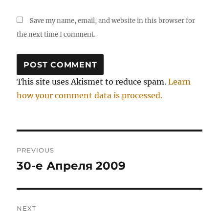
Save my name, email, and website in this browser for
the next time I comment.
This site uses Akismet to reduce spam.
Learn
how your comment data is processed.
Post
PREVIOUS
navigation
30-е Апреля 2009
Previous
post:
NEXT