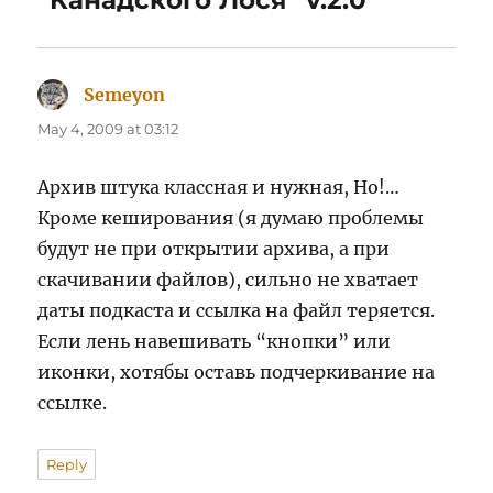
“Канадского Лося” v.2.0”
Semeyon
says:
May 4, 2009 at 03:12
Архив штука классная и нужная, Но!…
Кроме кеширования (я думаю проблемы
будут не при открытии архива, а при
скачивании файлов), сильно не хватает
даты подкаста и ссылка на файл теряется.
Если лень навешивать “кнопки” или
иконки, хотябы оставь подчеркивание на
ссылке.
Reply