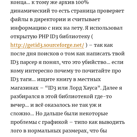
конца… к тому же архив 100%
динамический то есть страница проверяет
файлы в директории и считывает
информацию с них на лету. Я использовал
открытую PHP ID3 библиотеку (
http://getid3.sourceforge.net/
) – так как
после дня поисков о том как написать твой
ID3 парсер я понял, что это убийство… если
кому интересно почему то почитайте про
ID3 таги… ищите книгу в местных
магазинах – “ID3 или Лорд Хауса”. Далее я
разбирался в этой библиотекой где-то
вечер… и всё оказалось не так уж и
сложно… Но дальше были некоторые
проблемы с графикой – типо как выводить
лого в нормальных размерах, что бы