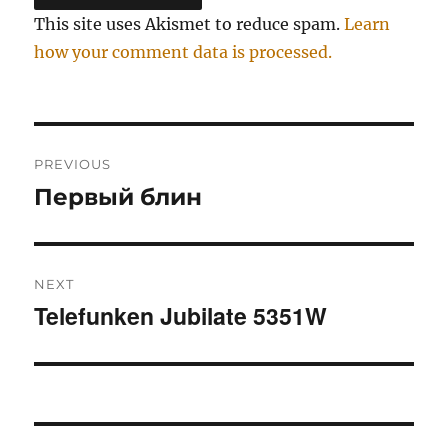
This site uses Akismet to reduce spam.
Learn
how your comment data is processed.
Post
PREVIOUS
navigation
Первый блин
Previous
post:
NEXT
Telefunken Jubilate 5351W
Next
post: