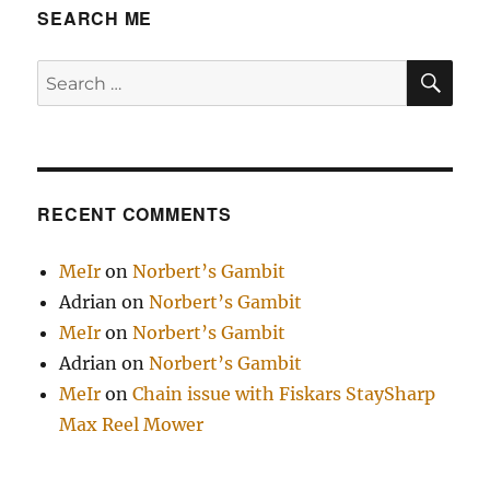
SEARCH ME
SE
Search
for:
RECENT COMMENTS
MeIr
on
Norbert’s Gambit
Adrian
on
Norbert’s Gambit
MeIr
on
Norbert’s Gambit
Adrian
on
Norbert’s Gambit
MeIr
on
Chain issue with Fiskars StaySharp
Max Reel Mower