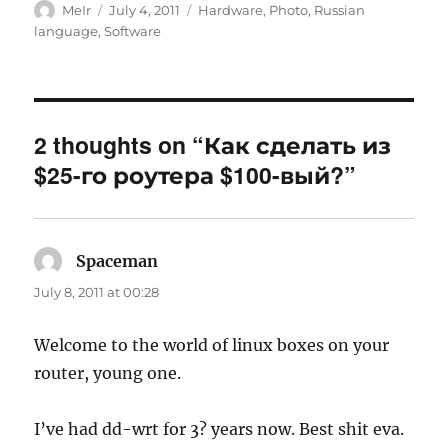
Author
Posted
Categories
MeIr
July 4, 2011
Hardware
,
Photo
,
Russian
on
language
,
Software
2 thoughts on “Как сделать из
$25-го роутера $100-вый?”
Spaceman
says:
July 8, 2011 at 00:28
Welcome to the world of linux boxes on your
router, young one.
I’ve had dd-wrt for 3? years now. Best shit eva.