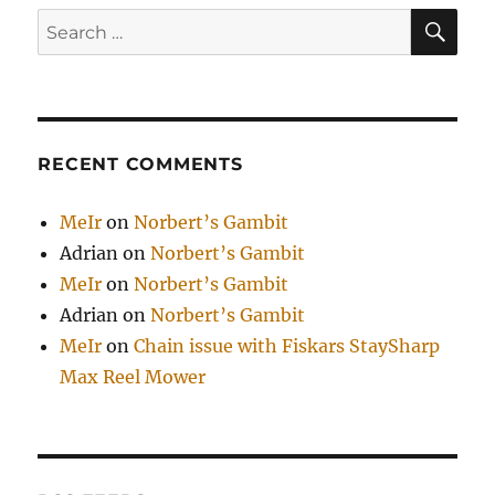
SE
Search
for:
RECENT COMMENTS
MeIr
on
Norbert’s Gambit
Adrian
on
Norbert’s Gambit
MeIr
on
Norbert’s Gambit
Adrian
on
Norbert’s Gambit
MeIr
on
Chain issue with Fiskars StaySharp
Max Reel Mower