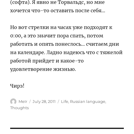
(софта). Я явно не Торвальдс, но мне
хочется что-то оставить после себя…
Но вот стрелки на часах уже подходят к
0:00, а это значит пора спать, потом
работать и опять понеслось… считаем дни
на календаре. Ладно надеюсь что с тяжелой
работой прийдет и какое-то
удовлетворение жизнью.
Чирз!
Author
Posted
Categories
MeIr
July 28, 2011
Life
,
Russian language
,
on
Thoughts