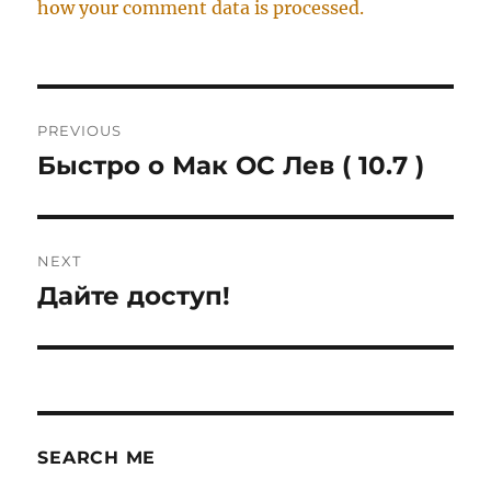
how your comment data is processed.
Post
PREVIOUS
navigation
Быстро о Мак ОС Лев ( 10.7 )
Previous
post:
NEXT
Дайте доступ!
Next
post:
SEARCH ME