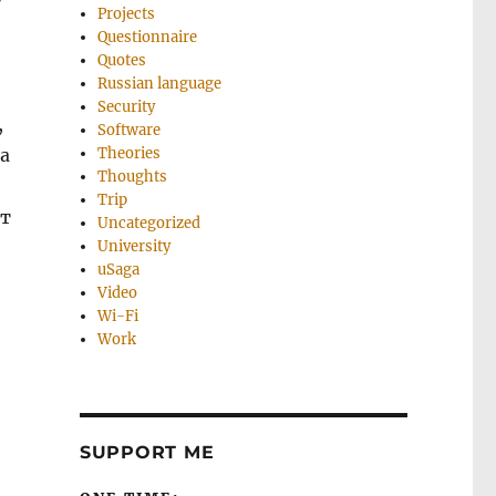
у
Projects
Questionnaire
Quotes
Russian language
Security
,
Software
а
Theories
Thoughts
Trip
ет
Uncategorized
University
uSaga
Video
Wi-Fi
Work
SUPPORT ME