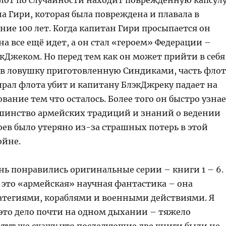
от по случайности находит поврежденную капсул
а Гири, которая была повреждена и плавала в
ние 100 лет. Когда капитан Гири просыпается он
на все ещё идет, а он стал «героем» Федерации –
кДжеком. Но перед тем как он может прийти в себя
 в ловушку приготовленную Синдиками, часть флот
ирал флота убит и капитану БлэкДжреку падает на
вание тем что осталось. Более того он быстро узна
ьшинство армейских традиций и знаний о ведении
ев было утеряно из-за страшных потерь в этой
ойне.
нь понравились оригинальные серии – книги 1 – 6.
 это «армейская» научная фантастика – она
атегиями, кораблями и военными действиями. Я
 это дело почти на одном дыхании – тяжело