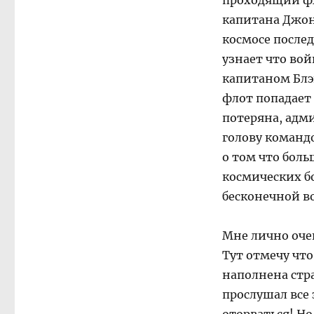
проходящий фл
капитана Джон
космосе послед
узнает что вой
капитаном Блэ
флот попадает
потеряна, адм
голову командо
о том что бол
космических бо
бесконечной в
Мне лично оче
Тут отмечу что
наполнена стр
прослушал все