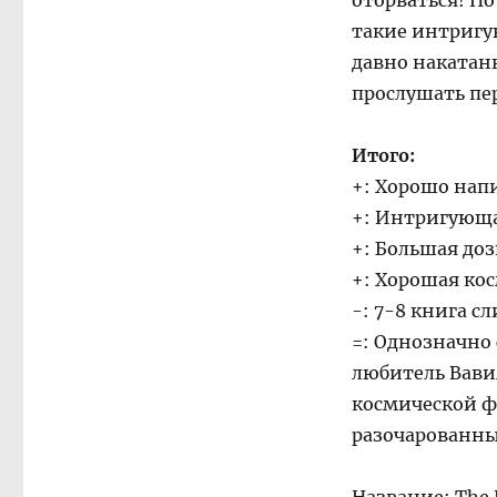
оторваться! Но
такие интригу
давно накатанн
прослушать пе
Итого:
+: Хорошо напи
+: Интригующа
+: Большая доз
+: Хорошая кос
-: 7-8 книга с
=: Однозначно 
любитель Вави
космической ф
разочарованн