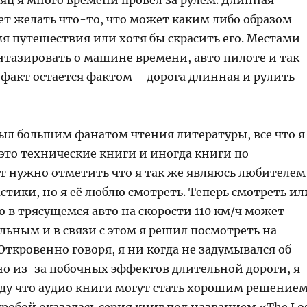
яц я много времени провел за рулем. Длинная
ет желать что-то, что может каким либо образом
я путешествия или хотя бы скрасить его. Местами
тазировать о машине времени, авто пилоте и так
е факт остается фактом – дорога длинная и рулить
был большим фанатом чтения литературы, все что я
это технические книги и иногда книги по
т нужно отметить что я так же являюсь любителем
тики, но я её люблю смотреть. Теперь смотреть ил
о в трясущемся авто на скорости 110 км/ч может
льным и в связи с этом я решил посмотреть на
Откровенно говоря, я ни когда не задумывался об
но из-за побочных эффектов длительной дороги, я
ду что аудио книги могут стать хорошим решением