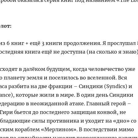
робой оказалась серия книг под названием «The Lo
лот:
из 6 книг + ещё 3 книги продолжения. Я прослушал 
последняя книга ещё не доступна (на сколько я знаю)
ходят в далёком будущем, когда человечество уже
 планету земля и поселилось во вселенной. Вся
аса разбита на две фракции – Синдики (Syndics) и
iance), которые жили в мире. В один день Синдики
едерацию в неожиданной атаке. Главный герой –
Гири бьется до последнего защищая конвой, не
обладающие силы противника и уходит на «дно» со
ским кораблем «Мерлином». В последствии мимо