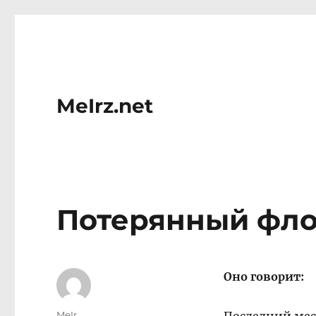
MeIrz.net
Потерянный флот 
Оно говорит:
Author
MeIr