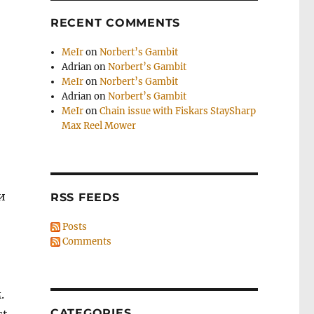
RECENT COMMENTS
MeIr
on
Norbert’s Gambit
Adrian
on
Norbert’s Gambit
MeIr
on
Norbert’s Gambit
Adrian
on
Norbert’s Gambit
MeIr
on
Chain issue with Fiskars StaySharp
Max Reel Mower
и
RSS FEEDS
Posts
Comments
.
CATEGORIES