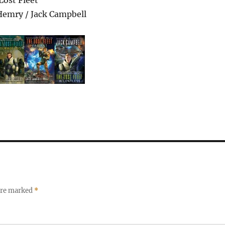
ost Fleet
Hemry / Jack Campbell
 are marked
*