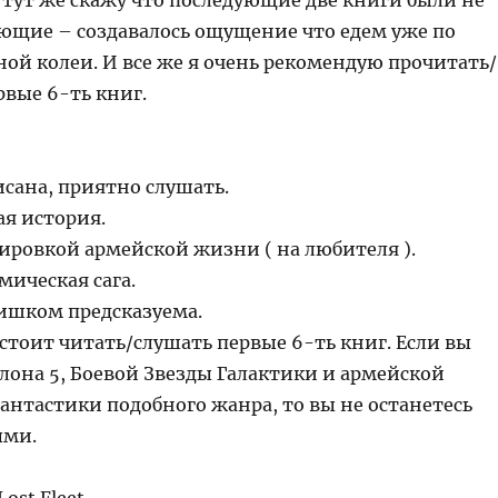
 тут же скажу что последующие две книги были не
ющие – создавалось ощущение что едем уже по
ой колеи. И все же я очень рекомендую прочитать/
рвые 6-ть книг.
сана, приятно слушать.
я история.
ировкой армейской жизни ( на любителя ).
мическая сага.
лишком предсказуема.
стоит читать/слушать первые 6-ть книг. Если вы
лона 5, Боевой Звезды Галактики и армейской
антастики подобного жанра, то вы не останетесь
ыми.