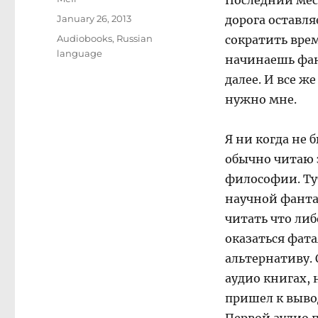
Последний мес
Posted
January 26, 2013
дорога оставля
on
Categories
Audiobooks
,
Russian
сократить врем
language
начинаешь фан
далее. И все ж
нужно мне.
Я ни когда не 
обычно читаю 
философии. Ту
научной фантас
читать что либ
оказаться фата
альтернативу. 
аудио книгах, 
пришел к выво