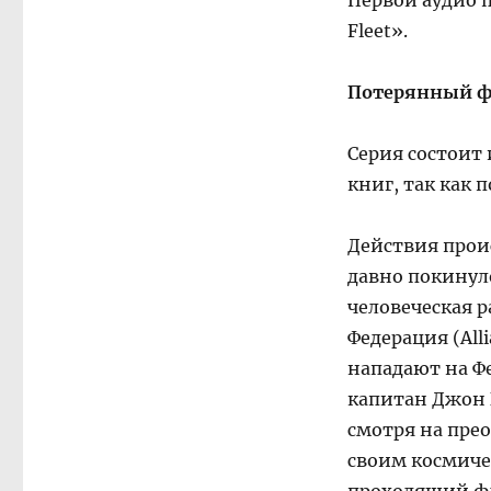
Первой аудио п
Fleet».
Потерянный ф
Серия состоит 
книг, так как 
Действия проис
давно покинуло
человеческая р
Федерация (All
нападают на Ф
капитан Джон 
смотря на пре
своим космиче