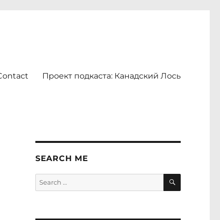
Contact
Проект подкаста: Канадский Лось
SEARCH ME
SEARCH
Search
for: