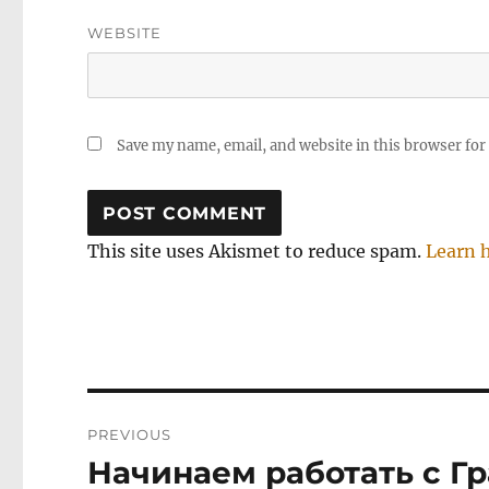
WEBSITE
Save my name, email, and website in this browser for
This site uses Akismet to reduce spam.
Learn 
Post
PREVIOUS
navigation
Начинаем работать с Гра
Previous