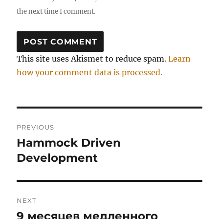
the next time I comment.
This site uses Akismet to reduce spam.
Learn
how your comment data is processed.
Post
PREVIOUS
navigation
Hammock Driven
Previous
post:
Development
NEXT
9 месяцев медленного
Next