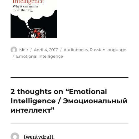
Author
Posted
Categories
MeIr
April 4, 2017
Audiobooks
,
Russian language
on
Tags
Emotional Intelligence
2 thoughts on “Emotional
Intelligence / Эмоциональный
интеллект”
twentydraft
says: