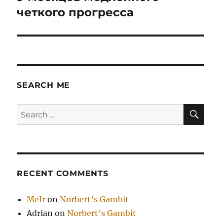
post:
четкого прогресса
SEARCH ME
SE
Search
for:
RECENT COMMENTS
MeIr
on
Norbert’s Gambit
Adrian
on
Norbert’s Gambit