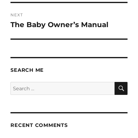
NEXT
The Baby Owner’s Manual
Next
post:
SEARCH ME
SE
Search
for:
RECENT COMMENTS