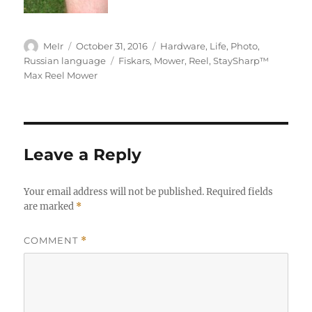
Author
Posted
Categories
MeIr
October 31, 2016
Hardware
,
Life
,
Photo
,
on
Tags
Russian language
Fiskars
,
Mower
,
Reel
,
StaySharp™
Max Reel Mower
Leave a Reply
Your email address will not be published.
Required fields
are marked
*
COMMENT
*