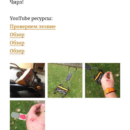
Чирз!
YouTube ресурсы:
Проверяем лезвие
Обзор
Обзор
Обзор